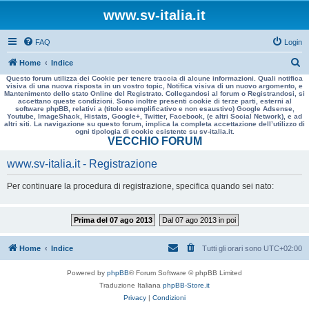
www.sv-italia.it
FAQ
Login
C
Home
Indice
Questo forum utilizza dei Cookie per tenere traccia di alcune informazioni. Quali notifica
e
visiva di una nuova risposta in un vostro topic, Notifica visiva di un nuovo argomento, e
Mantenimento dello stato Online del Registrato. Collegandosi al forum o Registrandosi, si
r
accettano queste condizioni. Sono inoltre presenti cookie di terze parti, esterni al
software phpBB, relativi a (titolo esemplificativo e non esaustivo) Google Adsense,
c
Youtube, ImageShack, Histats, Google+, Twitter, Facebook, (e altri Social Network), e ad
altri siti. La navigazione su questo forum, implica la completa accettazione dell’utilizzo di
a
ogni tipologia di cookie esistente su sv-italia.it.
VECCHIO FORUM
www.sv-italia.it - Registrazione
Per continuare la procedura di registrazione, specifica quando sei nato:
Prima del 07 ago 2013
Dal 07 ago 2013 in poi
Home
Indice
Tutti gli orari sono
UTC+02:00
Powered by
phpBB
® Forum Software © phpBB Limited
Traduzione Italiana
phpBB-Store.it
Privacy
|
Condizioni