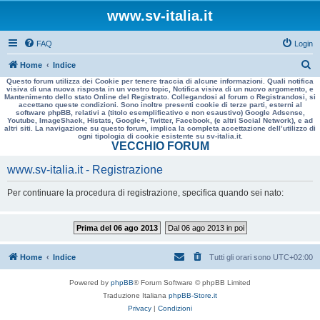
www.sv-italia.it
FAQ
Login
C
Home
Indice
Questo forum utilizza dei Cookie per tenere traccia di alcune informazioni. Quali notifica
e
visiva di una nuova risposta in un vostro topic, Notifica visiva di un nuovo argomento, e
Mantenimento dello stato Online del Registrato. Collegandosi al forum o Registrandosi, si
r
accettano queste condizioni. Sono inoltre presenti cookie di terze parti, esterni al
software phpBB, relativi a (titolo esemplificativo e non esaustivo) Google Adsense,
c
Youtube, ImageShack, Histats, Google+, Twitter, Facebook, (e altri Social Network), e ad
altri siti. La navigazione su questo forum, implica la completa accettazione dell’utilizzo di
a
ogni tipologia di cookie esistente su sv-italia.it.
VECCHIO FORUM
www.sv-italia.it - Registrazione
Per continuare la procedura di registrazione, specifica quando sei nato:
Prima del 06 ago 2013
Dal 06 ago 2013 in poi
Home
Indice
Tutti gli orari sono
UTC+02:00
Powered by
phpBB
® Forum Software © phpBB Limited
Traduzione Italiana
phpBB-Store.it
Privacy
|
Condizioni