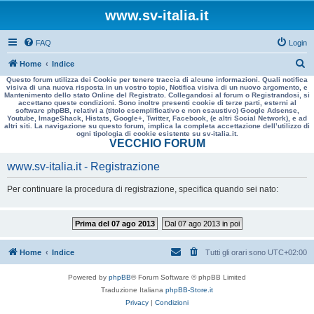
www.sv-italia.it
FAQ
Login
C
Home
Indice
Questo forum utilizza dei Cookie per tenere traccia di alcune informazioni. Quali notifica
e
visiva di una nuova risposta in un vostro topic, Notifica visiva di un nuovo argomento, e
Mantenimento dello stato Online del Registrato. Collegandosi al forum o Registrandosi, si
r
accettano queste condizioni. Sono inoltre presenti cookie di terze parti, esterni al
software phpBB, relativi a (titolo esemplificativo e non esaustivo) Google Adsense,
c
Youtube, ImageShack, Histats, Google+, Twitter, Facebook, (e altri Social Network), e ad
altri siti. La navigazione su questo forum, implica la completa accettazione dell’utilizzo di
a
ogni tipologia di cookie esistente su sv-italia.it.
VECCHIO FORUM
www.sv-italia.it - Registrazione
Per continuare la procedura di registrazione, specifica quando sei nato:
Prima del 07 ago 2013
Dal 07 ago 2013 in poi
Home
Indice
Tutti gli orari sono
UTC+02:00
Powered by
phpBB
® Forum Software © phpBB Limited
Traduzione Italiana
phpBB-Store.it
Privacy
|
Condizioni