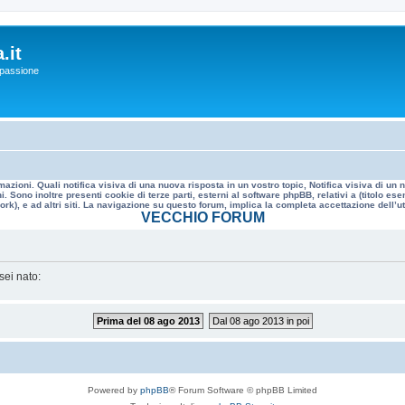
.it
a passione
mazioni. Quali notifica visiva di una nuova risposta in un vostro topic, Notifica visiva di u
. Sono inoltre presenti cookie di terze parti, esterni al software phpBB, relativi a (titolo
rk), e ad altri siti. La navigazione su questo forum, implica la completa accettazione dell’util
VECCHIO FORUM
sei nato:
Prima del 08 ago 2013
Dal 08 ago 2013 in poi
Powered by
phpBB
® Forum Software © phpBB Limited