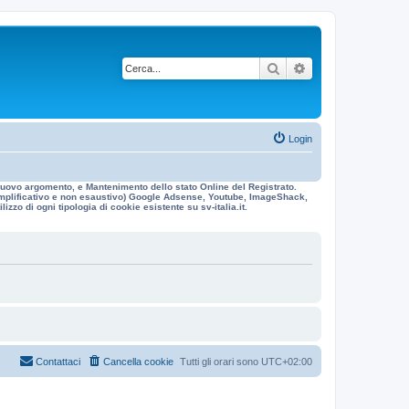
Cerca
Ricerca avanzata
Login
n nuovo argomento, e Mantenimento dello stato Online del Registrato.
 esemplificativo e non esaustivo) Google Adsense, Youtube, ImageShack,
izzo di ogni tipologia di cookie esistente su sv-italia.it.
Contattaci
Cancella cookie
Tutti gli orari sono
UTC+02:00