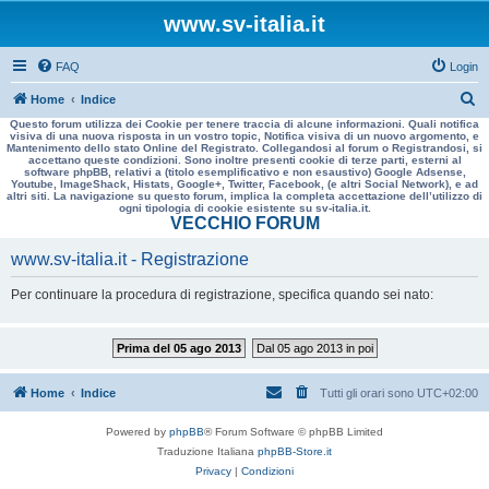
www.sv-italia.it
FAQ
Login
C
Home
Indice
Questo forum utilizza dei Cookie per tenere traccia di alcune informazioni. Quali notifica
e
visiva di una nuova risposta in un vostro topic, Notifica visiva di un nuovo argomento, e
Mantenimento dello stato Online del Registrato. Collegandosi al forum o Registrandosi, si
r
accettano queste condizioni. Sono inoltre presenti cookie di terze parti, esterni al
software phpBB, relativi a (titolo esemplificativo e non esaustivo) Google Adsense,
c
Youtube, ImageShack, Histats, Google+, Twitter, Facebook, (e altri Social Network), e ad
altri siti. La navigazione su questo forum, implica la completa accettazione dell’utilizzo di
a
ogni tipologia di cookie esistente su sv-italia.it.
VECCHIO FORUM
www.sv-italia.it - Registrazione
Per continuare la procedura di registrazione, specifica quando sei nato:
Prima del 05 ago 2013
Dal 05 ago 2013 in poi
Home
Indice
Tutti gli orari sono
UTC+02:00
Powered by
phpBB
® Forum Software © phpBB Limited
Traduzione Italiana
phpBB-Store.it
Privacy
|
Condizioni