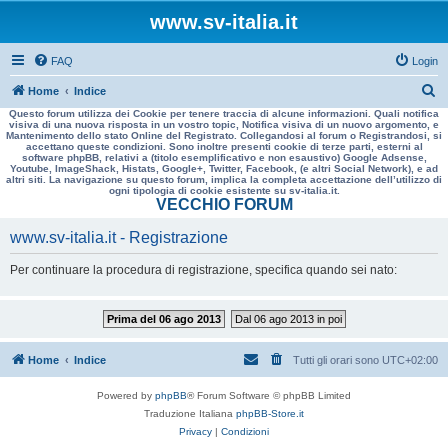
www.sv-italia.it
FAQ
Login
C
Home
Indice
Questo forum utilizza dei Cookie per tenere traccia di alcune informazioni. Quali notifica
e
visiva di una nuova risposta in un vostro topic, Notifica visiva di un nuovo argomento, e
Mantenimento dello stato Online del Registrato. Collegandosi al forum o Registrandosi, si
r
accettano queste condizioni. Sono inoltre presenti cookie di terze parti, esterni al
software phpBB, relativi a (titolo esemplificativo e non esaustivo) Google Adsense,
c
Youtube, ImageShack, Histats, Google+, Twitter, Facebook, (e altri Social Network), e ad
altri siti. La navigazione su questo forum, implica la completa accettazione dell’utilizzo di
a
ogni tipologia di cookie esistente su sv-italia.it.
VECCHIO FORUM
www.sv-italia.it - Registrazione
Per continuare la procedura di registrazione, specifica quando sei nato:
Prima del 06 ago 2013
Dal 06 ago 2013 in poi
Home
Indice
Tutti gli orari sono
UTC+02:00
Powered by
phpBB
® Forum Software © phpBB Limited
Traduzione Italiana
phpBB-Store.it
Privacy
|
Condizioni