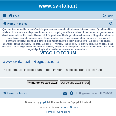
www.sv-italia.it
FAQ
Login
C
Home
Indice
Questo forum utilizza dei Cookie per tenere traccia di alcune informazioni. Quali notifica
e
visiva di una nuova risposta in un vostro topic, Notifica visiva di un nuovo argomento, e
Mantenimento dello stato Online del Registrato. Collegandosi al forum o Registrandosi, si
r
accettano queste condizioni. Sono inoltre presenti cookie di terze parti, esterni al
software phpBB, relativi a (titolo esemplificativo e non esaustivo) Google Adsense,
c
Youtube, ImageShack, Histats, Google+, Twitter, Facebook, (e altri Social Network), e ad
altri siti. La navigazione su questo forum, implica la completa accettazione dell’utilizzo di
a
ogni tipologia di cookie esistente su sv-italia.it.
VECCHIO FORUM
www.sv-italia.it - Registrazione
Per continuare la procedura di registrazione, specifica quando sei nato:
Prima del 09 ago 2013
Dal 09 ago 2013 in poi
Home
Indice
Tutti gli orari sono
UTC+02:00
Powered by
phpBB
® Forum Software © phpBB Limited
Traduzione Italiana
phpBB-Store.it
Privacy
|
Condizioni