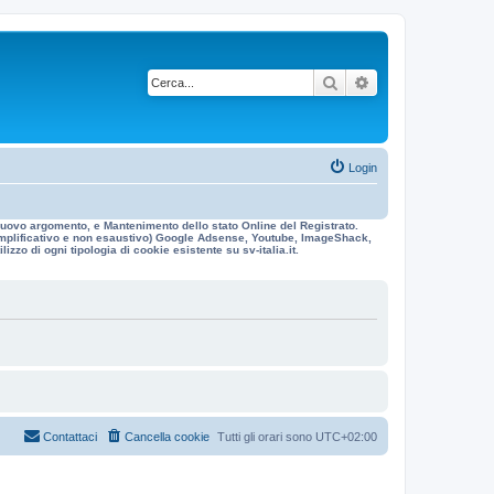
Cerca
Ricerca avanzata
Login
n nuovo argomento, e Mantenimento dello stato Online del Registrato.
 esemplificativo e non esaustivo) Google Adsense, Youtube, ImageShack,
izzo di ogni tipologia di cookie esistente su sv-italia.it.
Contattaci
Cancella cookie
Tutti gli orari sono
UTC+02:00