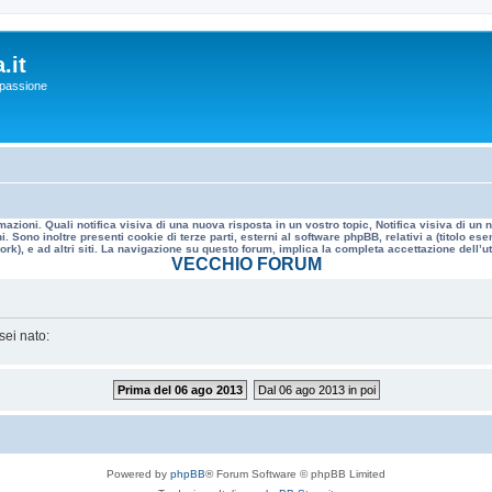
.it
a passione
mazioni. Quali notifica visiva di una nuova risposta in un vostro topic, Notifica visiva di u
. Sono inoltre presenti cookie di terze parti, esterni al software phpBB, relativi a (titolo
rk), e ad altri siti. La navigazione su questo forum, implica la completa accettazione dell’util
VECCHIO FORUM
sei nato:
Prima del 06 ago 2013
Dal 06 ago 2013 in poi
Powered by
phpBB
® Forum Software © phpBB Limited