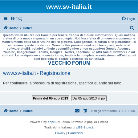
www.sv-italia.it
FAQ
Login
C
Home
Indice
Questo forum utilizza dei Cookie per tenere traccia di alcune informazioni. Quali notifica
e
visiva di una nuova risposta in un vostro topic, Notifica visiva di un nuovo argomento, e
Mantenimento dello stato Online del Registrato. Collegandosi al forum o Registrandosi, si
r
accettano queste condizioni. Sono inoltre presenti cookie di terze parti, esterni al
software phpBB, relativi a (titolo esemplificativo e non esaustivo) Google Adsense,
c
Youtube, ImageShack, Histats, Google+, Twitter, Facebook, (e altri Social Network), e ad
altri siti. La navigazione su questo forum, implica la completa accettazione dell’utilizzo di
a
ogni tipologia di cookie esistente su sv-italia.it.
VECCHIO FORUM
www.sv-italia.it - Registrazione
Per continuare la procedura di registrazione, specifica quando sei nato:
Prima del 05 ago 2013
Dal 05 ago 2013 in poi
Home
Indice
Tutti gli orari sono
UTC+02:00
Powered by
phpBB
® Forum Software © phpBB Limited
Traduzione Italiana
phpBB-Store.it
Privacy
|
Condizioni