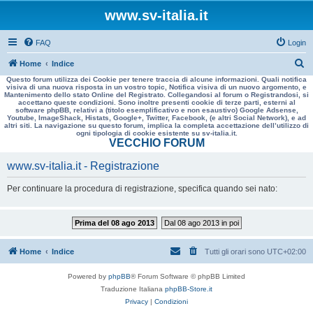
www.sv-italia.it
FAQ
Login
C
Home
Indice
Questo forum utilizza dei Cookie per tenere traccia di alcune informazioni. Quali notifica
e
visiva di una nuova risposta in un vostro topic, Notifica visiva di un nuovo argomento, e
Mantenimento dello stato Online del Registrato. Collegandosi al forum o Registrandosi, si
r
accettano queste condizioni. Sono inoltre presenti cookie di terze parti, esterni al
software phpBB, relativi a (titolo esemplificativo e non esaustivo) Google Adsense,
c
Youtube, ImageShack, Histats, Google+, Twitter, Facebook, (e altri Social Network), e ad
altri siti. La navigazione su questo forum, implica la completa accettazione dell’utilizzo di
a
ogni tipologia di cookie esistente su sv-italia.it.
VECCHIO FORUM
www.sv-italia.it - Registrazione
Per continuare la procedura di registrazione, specifica quando sei nato:
Prima del 08 ago 2013
Dal 08 ago 2013 in poi
Home
Indice
Tutti gli orari sono
UTC+02:00
Powered by
phpBB
® Forum Software © phpBB Limited
Traduzione Italiana
phpBB-Store.it
Privacy
|
Condizioni