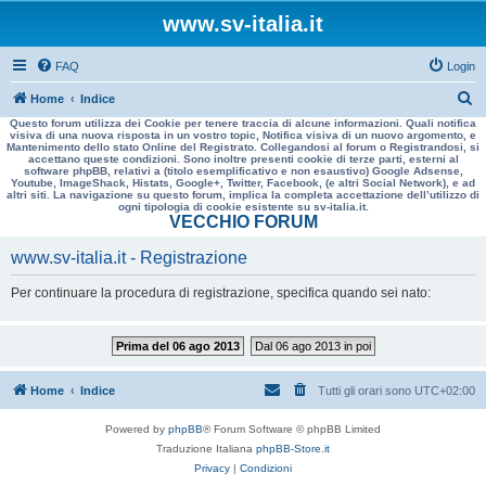
www.sv-italia.it
FAQ
Login
C
Home
Indice
Questo forum utilizza dei Cookie per tenere traccia di alcune informazioni. Quali notifica
e
visiva di una nuova risposta in un vostro topic, Notifica visiva di un nuovo argomento, e
Mantenimento dello stato Online del Registrato. Collegandosi al forum o Registrandosi, si
r
accettano queste condizioni. Sono inoltre presenti cookie di terze parti, esterni al
software phpBB, relativi a (titolo esemplificativo e non esaustivo) Google Adsense,
c
Youtube, ImageShack, Histats, Google+, Twitter, Facebook, (e altri Social Network), e ad
altri siti. La navigazione su questo forum, implica la completa accettazione dell’utilizzo di
a
ogni tipologia di cookie esistente su sv-italia.it.
VECCHIO FORUM
www.sv-italia.it - Registrazione
Per continuare la procedura di registrazione, specifica quando sei nato:
Prima del 06 ago 2013
Dal 06 ago 2013 in poi
Home
Indice
Tutti gli orari sono
UTC+02:00
Powered by
phpBB
® Forum Software © phpBB Limited
Traduzione Italiana
phpBB-Store.it
Privacy
|
Condizioni