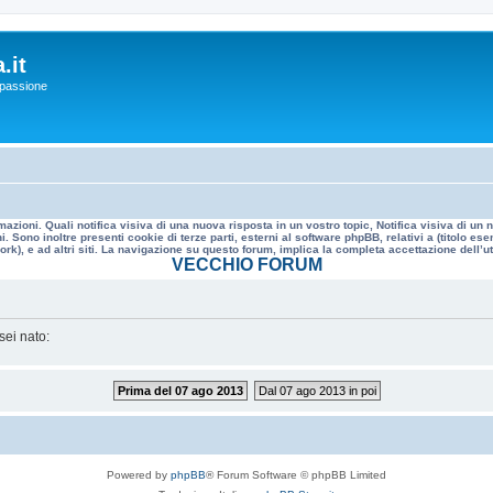
.it
a passione
mazioni. Quali notifica visiva di una nuova risposta in un vostro topic, Notifica visiva di u
. Sono inoltre presenti cookie di terze parti, esterni al software phpBB, relativi a (titolo
rk), e ad altri siti. La navigazione su questo forum, implica la completa accettazione dell’util
VECCHIO FORUM
sei nato:
Prima del 07 ago 2013
Dal 07 ago 2013 in poi
Powered by
phpBB
® Forum Software © phpBB Limited