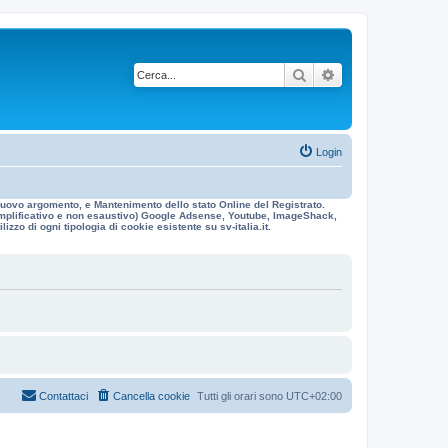
Cerca
Ricerca avanzata
Login
n nuovo argomento, e Mantenimento dello stato Online del Registrato.
 esemplificativo e non esaustivo) Google Adsense, Youtube, ImageShack,
izzo di ogni tipologia di cookie esistente su sv-italia.it.
Contattaci
Cancella cookie
Tutti gli orari sono
UTC+02:00