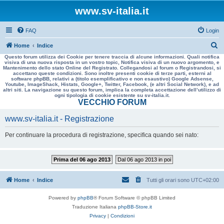
www.sv-italia.it
FAQ
Login
C
Home
Indice
Questo forum utilizza dei Cookie per tenere traccia di alcune informazioni. Quali notifica
e
visiva di una nuova risposta in un vostro topic, Notifica visiva di un nuovo argomento, e
Mantenimento dello stato Online del Registrato. Collegandosi al forum o Registrandosi, si
r
accettano queste condizioni. Sono inoltre presenti cookie di terze parti, esterni al
software phpBB, relativi a (titolo esemplificativo e non esaustivo) Google Adsense,
c
Youtube, ImageShack, Histats, Google+, Twitter, Facebook, (e altri Social Network), e ad
altri siti. La navigazione su questo forum, implica la completa accettazione dell’utilizzo di
a
ogni tipologia di cookie esistente su sv-italia.it.
VECCHIO FORUM
www.sv-italia.it - Registrazione
Per continuare la procedura di registrazione, specifica quando sei nato:
Prima del 06 ago 2013
Dal 06 ago 2013 in poi
Home
Indice
Tutti gli orari sono
UTC+02:00
Powered by
phpBB
® Forum Software © phpBB Limited
Traduzione Italiana
phpBB-Store.it
Privacy
|
Condizioni