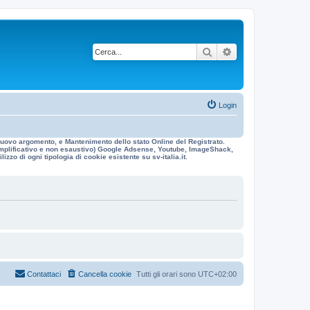
Cerca
Ricerca avanzata
Login
n nuovo argomento, e Mantenimento dello stato Online del Registrato.
 esemplificativo e non esaustivo) Google Adsense, Youtube, ImageShack,
izzo di ogni tipologia di cookie esistente su sv-italia.it.
Contattaci
Cancella cookie
Tutti gli orari sono
UTC+02:00