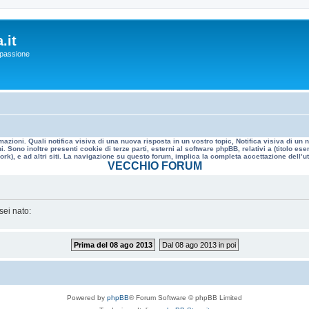
.it
a passione
mazioni. Quali notifica visiva di una nuova risposta in un vostro topic, Notifica visiva di u
. Sono inoltre presenti cookie di terze parti, esterni al software phpBB, relativi a (titolo
rk), e ad altri siti. La navigazione su questo forum, implica la completa accettazione dell’util
VECCHIO FORUM
sei nato:
Prima del 08 ago 2013
Dal 08 ago 2013 in poi
Powered by
phpBB
® Forum Software © phpBB Limited