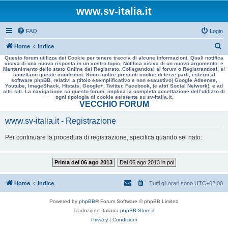
www.sv-italia.it
FAQ
Login
C
Home
Indice
Questo forum utilizza dei Cookie per tenere traccia di alcune informazioni. Quali notifica
e
visiva di una nuova risposta in un vostro topic, Notifica visiva di un nuovo argomento, e
Mantenimento dello stato Online del Registrato. Collegandosi al forum o Registrandosi, si
r
accettano queste condizioni. Sono inoltre presenti cookie di terze parti, esterni al
software phpBB, relativi a (titolo esemplificativo e non esaustivo) Google Adsense,
c
Youtube, ImageShack, Histats, Google+, Twitter, Facebook, (e altri Social Network), e ad
altri siti. La navigazione su questo forum, implica la completa accettazione dell’utilizzo di
a
ogni tipologia di cookie esistente su sv-italia.it.
VECCHIO FORUM
www.sv-italia.it - Registrazione
Per continuare la procedura di registrazione, specifica quando sei nato:
Prima del 06 ago 2013
Dal 06 ago 2013 in poi
Home
Indice
Tutti gli orari sono
UTC+02:00
Powered by
phpBB
® Forum Software © phpBB Limited
Traduzione Italiana
phpBB-Store.it
Privacy
|
Condizioni