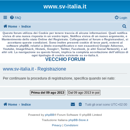
www.sv-italia.it
FAQ
Login
C
Home
Indice
Questo forum utilizza dei Cookie per tenere traccia di alcune informazioni. Quali notifica
e
visiva di una nuova risposta in un vostro topic, Notifica visiva di un nuovo argomento, e
Mantenimento dello stato Online del Registrato. Collegandosi al forum o Registrandosi, si
r
accettano queste condizioni. Sono inoltre presenti cookie di terze parti, esterni al
software phpBB, relativi a (titolo esemplificativo e non esaustivo) Google Adsense,
c
Youtube, ImageShack, Histats, Google+, Twitter, Facebook, (e altri Social Network), e ad
altri siti. La navigazione su questo forum, implica la completa accettazione dell’utilizzo di
a
ogni tipologia di cookie esistente su sv-italia.it.
VECCHIO FORUM
www.sv-italia.it - Registrazione
Per continuare la procedura di registrazione, specifica quando sei nato:
Prima del 09 ago 2013
Dal 09 ago 2013 in poi
Home
Indice
Tutti gli orari sono
UTC+02:00
Powered by
phpBB
® Forum Software © phpBB Limited
Traduzione Italiana
phpBB-Store.it
Privacy
|
Condizioni