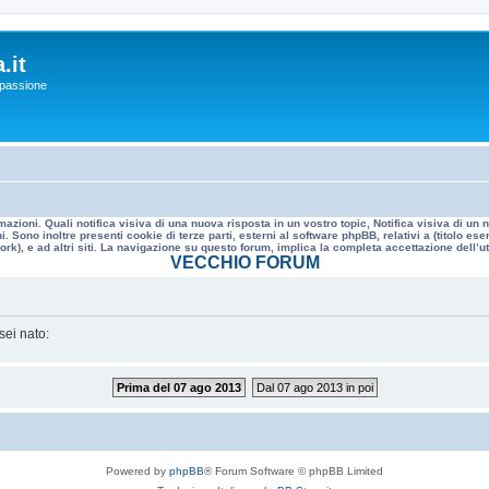
.it
a passione
mazioni. Quali notifica visiva di una nuova risposta in un vostro topic, Notifica visiva di u
. Sono inoltre presenti cookie di terze parti, esterni al software phpBB, relativi a (titolo
rk), e ad altri siti. La navigazione su questo forum, implica la completa accettazione dell’util
VECCHIO FORUM
sei nato:
Prima del 07 ago 2013
Dal 07 ago 2013 in poi
Powered by
phpBB
® Forum Software © phpBB Limited