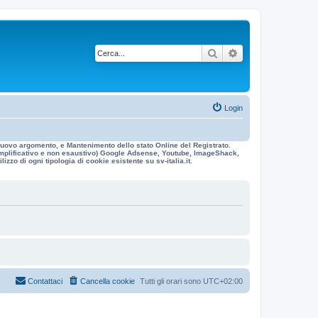
Cerca
Ricerca avanzata
Login
n nuovo argomento, e Mantenimento dello stato Online del Registrato.
 esemplificativo e non esaustivo) Google Adsense, Youtube, ImageShack,
izzo di ogni tipologia di cookie esistente su sv-italia.it.
Contattaci
Cancella cookie
Tutti gli orari sono
UTC+02:00