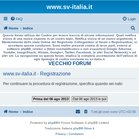
www.sv-italia.it
FAQ
Login
C
Home
Indice
Questo forum utilizza dei Cookie per tenere traccia di alcune informazioni. Quali notifica
e
visiva di una nuova risposta in un vostro topic, Notifica visiva di un nuovo argomento, e
Mantenimento dello stato Online del Registrato. Collegandosi al forum o Registrandosi, si
r
accettano queste condizioni. Sono inoltre presenti cookie di terze parti, esterni al
software phpBB, relativi a (titolo esemplificativo e non esaustivo) Google Adsense,
c
Youtube, ImageShack, Histats, Google+, Twitter, Facebook, (e altri Social Network), e ad
altri siti. La navigazione su questo forum, implica la completa accettazione dell’utilizzo di
a
ogni tipologia di cookie esistente su sv-italia.it.
VECCHIO FORUM
www.sv-italia.it - Registrazione
Per continuare la procedura di registrazione, specifica quando sei nato:
Prima del 06 ago 2013
Dal 06 ago 2013 in poi
Home
Indice
Tutti gli orari sono
UTC+02:00
Powered by
phpBB
® Forum Software © phpBB Limited
Traduzione Italiana
phpBB-Store.it
Privacy
|
Condizioni