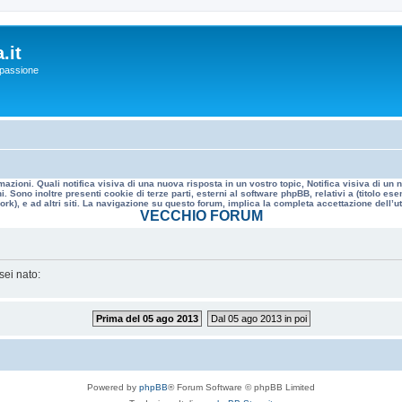
.it
a passione
mazioni. Quali notifica visiva di una nuova risposta in un vostro topic, Notifica visiva di u
. Sono inoltre presenti cookie di terze parti, esterni al software phpBB, relativi a (titolo
rk), e ad altri siti. La navigazione su questo forum, implica la completa accettazione dell’util
VECCHIO FORUM
sei nato:
Prima del 05 ago 2013
Dal 05 ago 2013 in poi
Powered by
phpBB
® Forum Software © phpBB Limited