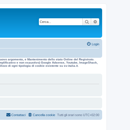
Cerca
Ricerca avanzata
Login
n nuovo argomento, e Mantenimento dello stato Online del Registrato.
 esemplificativo e non esaustivo) Google Adsense, Youtube, ImageShack,
izzo di ogni tipologia di cookie esistente su sv-italia.it.
Contattaci
Cancella cookie
Tutti gli orari sono
UTC+02:00