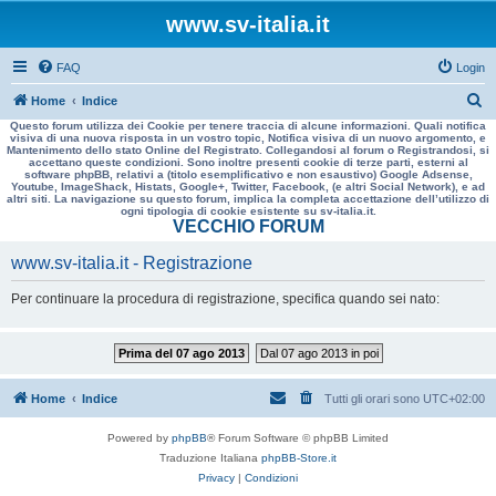
www.sv-italia.it
FAQ
Login
C
Home
Indice
Questo forum utilizza dei Cookie per tenere traccia di alcune informazioni. Quali notifica
e
visiva di una nuova risposta in un vostro topic, Notifica visiva di un nuovo argomento, e
Mantenimento dello stato Online del Registrato. Collegandosi al forum o Registrandosi, si
r
accettano queste condizioni. Sono inoltre presenti cookie di terze parti, esterni al
software phpBB, relativi a (titolo esemplificativo e non esaustivo) Google Adsense,
c
Youtube, ImageShack, Histats, Google+, Twitter, Facebook, (e altri Social Network), e ad
altri siti. La navigazione su questo forum, implica la completa accettazione dell’utilizzo di
a
ogni tipologia di cookie esistente su sv-italia.it.
VECCHIO FORUM
www.sv-italia.it - Registrazione
Per continuare la procedura di registrazione, specifica quando sei nato:
Prima del 07 ago 2013
Dal 07 ago 2013 in poi
Home
Indice
Tutti gli orari sono
UTC+02:00
Powered by
phpBB
® Forum Software © phpBB Limited
Traduzione Italiana
phpBB-Store.it
Privacy
|
Condizioni