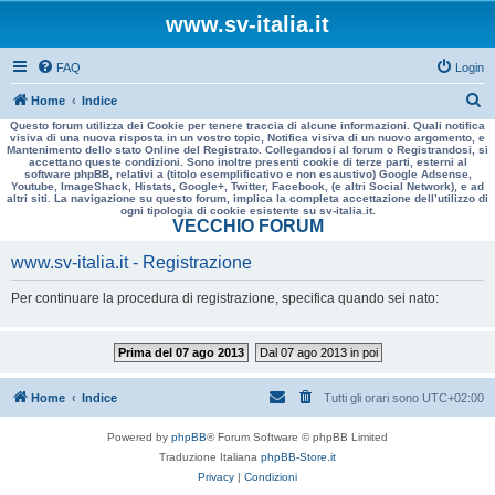
www.sv-italia.it
FAQ
Login
C
Home
Indice
Questo forum utilizza dei Cookie per tenere traccia di alcune informazioni. Quali notifica
e
visiva di una nuova risposta in un vostro topic, Notifica visiva di un nuovo argomento, e
Mantenimento dello stato Online del Registrato. Collegandosi al forum o Registrandosi, si
r
accettano queste condizioni. Sono inoltre presenti cookie di terze parti, esterni al
software phpBB, relativi a (titolo esemplificativo e non esaustivo) Google Adsense,
c
Youtube, ImageShack, Histats, Google+, Twitter, Facebook, (e altri Social Network), e ad
altri siti. La navigazione su questo forum, implica la completa accettazione dell’utilizzo di
a
ogni tipologia di cookie esistente su sv-italia.it.
VECCHIO FORUM
www.sv-italia.it - Registrazione
Per continuare la procedura di registrazione, specifica quando sei nato:
Prima del 07 ago 2013
Dal 07 ago 2013 in poi
Home
Indice
Tutti gli orari sono
UTC+02:00
Powered by
phpBB
® Forum Software © phpBB Limited
Traduzione Italiana
phpBB-Store.it
Privacy
|
Condizioni