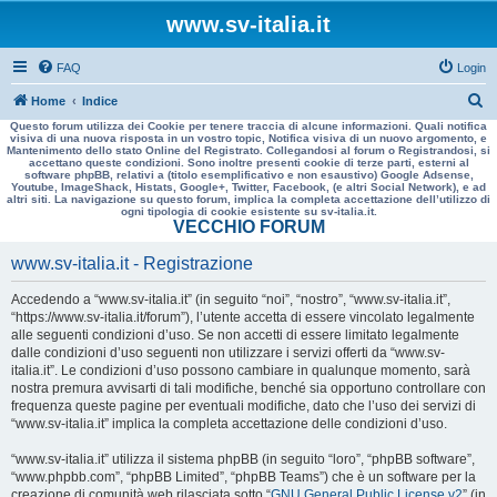
www.sv-italia.it
FAQ
Login
C
Home
Indice
Questo forum utilizza dei Cookie per tenere traccia di alcune informazioni. Quali notifica
e
visiva di una nuova risposta in un vostro topic, Notifica visiva di un nuovo argomento, e
Mantenimento dello stato Online del Registrato. Collegandosi al forum o Registrandosi, si
r
accettano queste condizioni. Sono inoltre presenti cookie di terze parti, esterni al
software phpBB, relativi a (titolo esemplificativo e non esaustivo) Google Adsense,
c
Youtube, ImageShack, Histats, Google+, Twitter, Facebook, (e altri Social Network), e ad
altri siti. La navigazione su questo forum, implica la completa accettazione dell’utilizzo di
a
ogni tipologia di cookie esistente su sv-italia.it.
VECCHIO FORUM
www.sv-italia.it - Registrazione
Accedendo a “www.sv-italia.it” (in seguito “noi”, “nostro”, “www.sv-italia.it”,
“https://www.sv-italia.it/forum”), l’utente accetta di essere vincolato legalmente
alle seguenti condizioni d’uso. Se non accetti di essere limitato legalmente
dalle condizioni d’uso seguenti non utilizzare i servizi offerti da “www.sv-
italia.it”. Le condizioni d’uso possono cambiare in qualunque momento, sarà
nostra premura avvisarti di tali modifiche, benché sia opportuno controllare con
frequenza queste pagine per eventuali modifiche, dato che l’uso dei servizi di
“www.sv-italia.it” implica la completa accettazione delle condizioni d’uso.
“www.sv-italia.it” utilizza il sistema phpBB (in seguito “loro”, “phpBB software”,
“www.phpbb.com”, “phpBB Limited”, “phpBB Teams”) che è un software per la
creazione di comunità web rilasciata sotto “
GNU General Public License v2
” (in