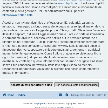
seguito “GPL”) liberamente scaricabile da
www.phpbb.com
. Il software phpBB
facilita le aree di discussione internet; phpBB Limited non è responsabile dei
contenuti e della gestione. Per ulteriori informazioni su phpBB:
https://www.phpbb.com
.
Accetti di non inviare alcun tipo di offesa, oscenità, volgarità, calunnia,
minaccia, messaggio a sfondo sessuale, o qualsiasi altro tipo di materiale che
può violare una qualsiasi Legge del proprio Stato, o dello Stato dove “www.sv-
italia.it” è ospitato, o di una Legge internazionale. Fare ciò porta all’immediato
e permanente divieto di accesso, con notifica al tuo provider Internet se è
ritenuto da noi opportuno. Tutti gli indirizzi IP sono registrati per salvaguardare
e rinforzare queste condizioni. Accetti che “www.sv-italia.it” abbia il diritto di
rimuovere, riscrivere, spostare o chiudere qualsiasi argomento in qualsiasi
momento lo ritenga necessario. Come fruitore di questo servizio, accetti che
ogni informazione (dato personale) tu abbia inviato sia conservata in un
database. Al contempo queste informazioni non saranno divulgate a nessuno
senza il tuo consenso, né “www.sv-italia.it” o phpBB sono da ritenersi
responsabili per qualsiasi violazione al sistema che possa compromettere
queste informazioni.
Home
Indice
Tutti gli orari sono
UTC+02:00
Powered by
phpBB
® Forum Software © phpBB Limited
Traduzione Italiana
phpBB-Store.it