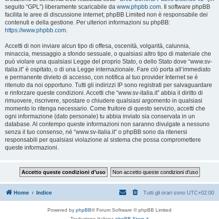
seguito “GPL”) liberamente scaricabile da
www.phpbb.com
. Il software phpBB
facilita le aree di discussione internet; phpBB Limited non è responsabile dei
contenuti e della gestione. Per ulteriori informazioni su phpBB:
https://www.phpbb.com
.
Accetti di non inviare alcun tipo di offesa, oscenità, volgarità, calunnia,
minaccia, messaggio a sfondo sessuale, o qualsiasi altro tipo di materiale che
può violare una qualsiasi Legge del proprio Stato, o dello Stato dove “www.sv-
italia.it” è ospitato, o di una Legge internazionale. Fare ciò porta all’immediato
e permanente divieto di accesso, con notifica al tuo provider Internet se è
ritenuto da noi opportuno. Tutti gli indirizzi IP sono registrati per salvaguardare
e rinforzare queste condizioni. Accetti che “www.sv-italia.it” abbia il diritto di
rimuovere, riscrivere, spostare o chiudere qualsiasi argomento in qualsiasi
momento lo ritenga necessario. Come fruitore di questo servizio, accetti che
ogni informazione (dato personale) tu abbia inviato sia conservata in un
database. Al contempo queste informazioni non saranno divulgate a nessuno
senza il tuo consenso, né “www.sv-italia.it” o phpBB sono da ritenersi
responsabili per qualsiasi violazione al sistema che possa compromettere
queste informazioni.
Home
Indice
Tutti gli orari sono
UTC+02:00
Powered by
phpBB
® Forum Software © phpBB Limited
Traduzione Italiana
phpBB-Store.it