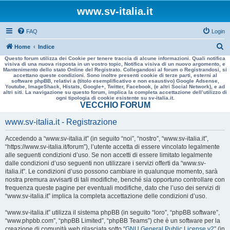
www.sv-italia.it
FAQ
Login
C
Home
Indice
Questo forum utilizza dei Cookie per tenere traccia di alcune informazioni. Quali notifica
e
visiva di una nuova risposta in un vostro topic, Notifica visiva di un nuovo argomento, e
Mantenimento dello stato Online del Registrato. Collegandosi al forum o Registrandosi, si
r
accettano queste condizioni. Sono inoltre presenti cookie di terze parti, esterni al
software phpBB, relativi a (titolo esemplificativo e non esaustivo) Google Adsense,
c
Youtube, ImageShack, Histats, Google+, Twitter, Facebook, (e altri Social Network), e ad
altri siti. La navigazione su questo forum, implica la completa accettazione dell’utilizzo di
a
ogni tipologia di cookie esistente su sv-italia.it.
VECCHIO FORUM
www.sv-italia.it - Registrazione
Accedendo a “www.sv-italia.it” (in seguito “noi”, “nostro”, “www.sv-italia.it”,
“https://www.sv-italia.it/forum”), l’utente accetta di essere vincolato legalmente
alle seguenti condizioni d’uso. Se non accetti di essere limitato legalmente
dalle condizioni d’uso seguenti non utilizzare i servizi offerti da “www.sv-
italia.it”. Le condizioni d’uso possono cambiare in qualunque momento, sarà
nostra premura avvisarti di tali modifiche, benché sia opportuno controllare con
frequenza queste pagine per eventuali modifiche, dato che l’uso dei servizi di
“www.sv-italia.it” implica la completa accettazione delle condizioni d’uso.
“www.sv-italia.it” utilizza il sistema phpBB (in seguito “loro”, “phpBB software”,
“www.phpbb.com”, “phpBB Limited”, “phpBB Teams”) che è un software per la
creazione di comunità web rilasciata sotto “
GNU General Public License v2
” (in