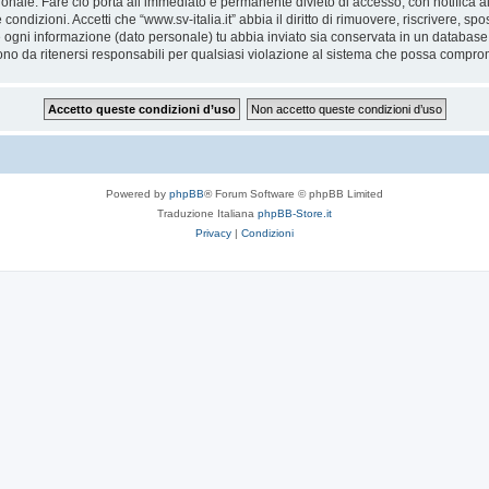
ionale. Fare ciò porta all’immediato e permanente divieto di accesso, con notifica al 
e condizioni. Accetti che “www.sv-italia.it” abbia il diritto di rimuovere, riscrivere,
he ogni informazione (dato personale) tu abbia inviato sia conservata in un databa
ono da ritenersi responsabili per qualsiasi violazione al sistema che possa compro
Powered by
phpBB
® Forum Software © phpBB Limited
Traduzione Italiana
phpBB-Store.it
Privacy
|
Condizioni