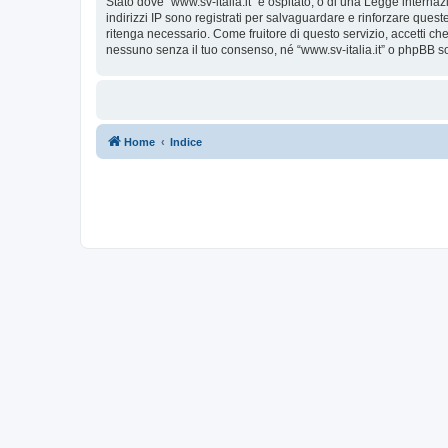
Stato dove “www.sv-italia.it” è ospitato, o di una Legge internaz
indirizzi IP sono registrati per salvaguardare e rinforzare quest
ritenga necessario. Come fruitore di questo servizio, accetti c
nessuno senza il tuo consenso, né “www.sv-italia.it” o phpBB s
Home
Indice