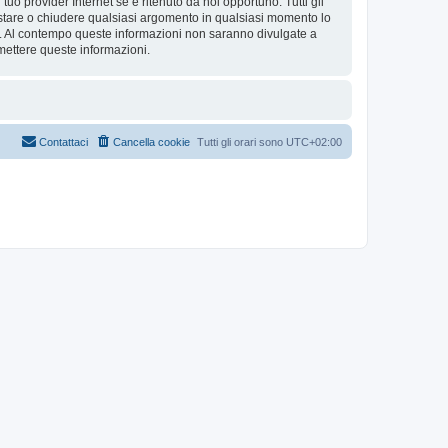
tuo provider Internet se è ritenuto da noi opportuno. Tutti gli
 spostare o chiudere qualsiasi argomento in qualsiasi momento lo
se. Al contempo queste informazioni non saranno divulgate a
mettere queste informazioni.
Contattaci
Cancella cookie
Tutti gli orari sono
UTC+02:00