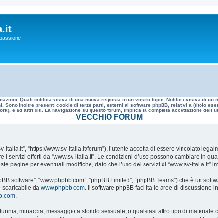
.it
a passione
mazioni. Quali notifica visiva di una nuova risposta in un vostro topic, Notifica visiva di u
. Sono inoltre presenti cookie di terze parti, esterni al software phpBB, relativi a (titolo
rk), e ad altri siti. La navigazione su questo forum, implica la completa accettazione dell’util
VECCHIO FORUM
v-italia.it”, “https://www.sv-italia.it/forum”), l’utente accetta di essere vincolato le
re i servizi offerti da “www.sv-italia.it”. Le condizioni d’uso possono cambiare in q
e pagine per eventuali modifiche, dato che l’uso dei servizi di “www.sv-italia.it” i
, “phpBB software”, “www.phpbb.com”, “phpBB Limited”, “phpBB Teams”) che è un softwa
e scaricabile da
www.phpbb.com
. Il software phpBB facilita le aree di discussione
bb.com
.
 calunnia, minaccia, messaggio a sfondo sessuale, o qualsiasi altro tipo di materiale