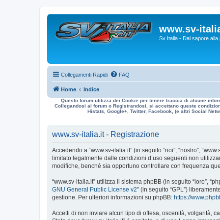
www.sv-italia
Sv Italia - Dai sapore all
Collegamenti Rapidi
FAQ
Home
Indice
Questo forum utilizza dei Cookie per tenere traccia di alcune infor
Collegandosi al forum o Registrandosi, si accettano queste condizioni
Histats, Google+, Twitter, Facebook, (e altri Social Netwo
www.sv-italia.it - Registrazione
Accedendo a “www.sv-italia.it” (in seguito “noi”, “nostro”, “www.s
limitato legalmente dalle condizioni d’uso seguenti non utilizza
modifiche, benché sia opportuno controllare con frequenza quest
“www.sv-italia.it” utilizza il sistema phpBB (in seguito “loro”
GNU General Public License v2
” (in seguito “GPL”) liberament
gestione. Per ulteriori informazioni su phpBB:
https://www.php
Accetti di non inviare alcun tipo di offesa, oscenità, volgarità,