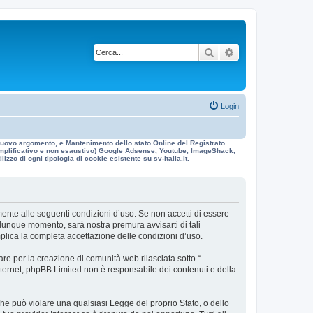
Cerca
Ricerca avanzata
Login
n nuovo argomento, e Mantenimento dello stato Online del Registrato.
 esemplificativo e non esaustivo) Google Adsense, Youtube, ImageShack,
izzo di ogni tipologia di cookie esistente su sv-italia.it.
galmente alle seguenti condizioni d’uso. Se non accetti di essere
ualunque momento, sarà nostra premura avvisarti di tali
mplica la completa accettazione delle condizioni d’uso.
re per la creazione di comunità web rilasciata sotto “
 internet; phpBB Limited non è responsabile dei contenuti e della
 che può violare una qualsiasi Legge del proprio Stato, o dello