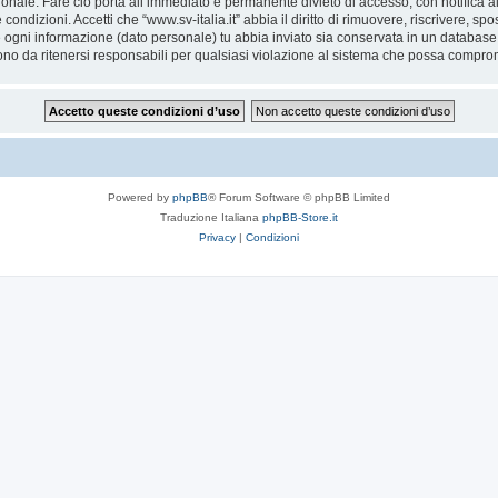
ionale. Fare ciò porta all’immediato e permanente divieto di accesso, con notifica al 
e condizioni. Accetti che “www.sv-italia.it” abbia il diritto di rimuovere, riscrivere,
he ogni informazione (dato personale) tu abbia inviato sia conservata in un databa
ono da ritenersi responsabili per qualsiasi violazione al sistema che possa compro
Powered by
phpBB
® Forum Software © phpBB Limited
Traduzione Italiana
phpBB-Store.it
Privacy
|
Condizioni