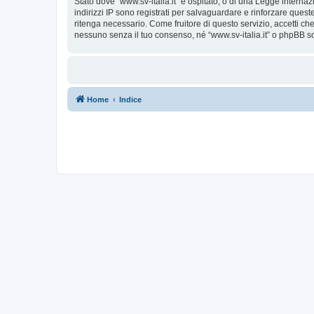
Stato dove “www.sv-italia.it” è ospitato, o di una Legge internaz
indirizzi IP sono registrati per salvaguardare e rinforzare quest
ritenga necessario. Come fruitore di questo servizio, accetti c
nessuno senza il tuo consenso, né “www.sv-italia.it” o phpBB s
Home
Indice