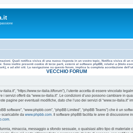
.it
a passione
mazioni. Quali notifica visiva di una nuova risposta in un vostro topic, Notifica visiva di u
. Sono inoltre presenti cookie di terze parti, esterni al software phpBB, relativi a (titolo
rk), e ad altri siti. La navigazione su questo forum, implica la completa accettazione dell’util
VECCHIO FORUM
v-italia.it”, “https://www.sv-italia.it/forum”), l’utente accetta di essere vincolato le
re i servizi offerti da “www.sv-italia.it”. Le condizioni d’uso possono cambiare in q
e pagine per eventuali modifiche, dato che l’uso dei servizi di “www.sv-italia.it” i
, “phpBB software”, “www.phpbb.com”, “phpBB Limited”, “phpBB Teams”) che è un softwa
e scaricabile da
www.phpbb.com
. Il software phpBB facilita le aree di discussione
bb.com
.
 calunnia, minaccia, messaggio a sfondo sessuale, o qualsiasi altro tipo di materiale