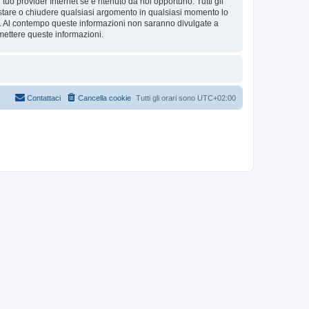
tuo provider Internet se è ritenuto da noi opportuno. Tutti gli
 spostare o chiudere qualsiasi argomento in qualsiasi momento lo
se. Al contempo queste informazioni non saranno divulgate a
mettere queste informazioni.
Contattaci
Cancella cookie
Tutti gli orari sono
UTC+02:00