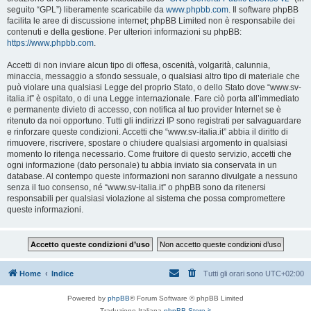
seguito “GPL”) liberamente scaricabile da
www.phpbb.com
. Il software phpBB
facilita le aree di discussione internet; phpBB Limited non è responsabile dei
contenuti e della gestione. Per ulteriori informazioni su phpBB:
https://www.phpbb.com
.
Accetti di non inviare alcun tipo di offesa, oscenità, volgarità, calunnia,
minaccia, messaggio a sfondo sessuale, o qualsiasi altro tipo di materiale che
può violare una qualsiasi Legge del proprio Stato, o dello Stato dove “www.sv-
italia.it” è ospitato, o di una Legge internazionale. Fare ciò porta all’immediato
e permanente divieto di accesso, con notifica al tuo provider Internet se è
ritenuto da noi opportuno. Tutti gli indirizzi IP sono registrati per salvaguardare
e rinforzare queste condizioni. Accetti che “www.sv-italia.it” abbia il diritto di
rimuovere, riscrivere, spostare o chiudere qualsiasi argomento in qualsiasi
momento lo ritenga necessario. Come fruitore di questo servizio, accetti che
ogni informazione (dato personale) tu abbia inviato sia conservata in un
database. Al contempo queste informazioni non saranno divulgate a nessuno
senza il tuo consenso, né “www.sv-italia.it” o phpBB sono da ritenersi
responsabili per qualsiasi violazione al sistema che possa compromettere
queste informazioni.
Home
Indice
Tutti gli orari sono
UTC+02:00
Powered by
phpBB
® Forum Software © phpBB Limited
Traduzione Italiana
phpBB-Store.it