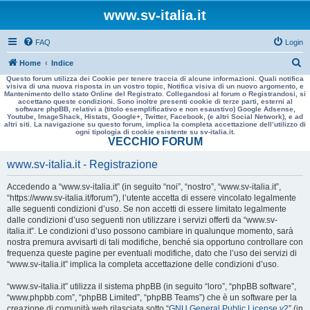
www.sv-italia.it
FAQ
Login
C
Home
Indice
Questo forum utilizza dei Cookie per tenere traccia di alcune informazioni. Quali notifica
e
visiva di una nuova risposta in un vostro topic, Notifica visiva di un nuovo argomento, e
Mantenimento dello stato Online del Registrato. Collegandosi al forum o Registrandosi, si
r
accettano queste condizioni. Sono inoltre presenti cookie di terze parti, esterni al
software phpBB, relativi a (titolo esemplificativo e non esaustivo) Google Adsense,
c
Youtube, ImageShack, Histats, Google+, Twitter, Facebook, (e altri Social Network), e ad
altri siti. La navigazione su questo forum, implica la completa accettazione dell’utilizzo di
a
ogni tipologia di cookie esistente su sv-italia.it.
VECCHIO FORUM
www.sv-italia.it - Registrazione
Accedendo a “www.sv-italia.it” (in seguito “noi”, “nostro”, “www.sv-italia.it”,
“https://www.sv-italia.it/forum”), l’utente accetta di essere vincolato legalmente
alle seguenti condizioni d’uso. Se non accetti di essere limitato legalmente
dalle condizioni d’uso seguenti non utilizzare i servizi offerti da “www.sv-
italia.it”. Le condizioni d’uso possono cambiare in qualunque momento, sarà
nostra premura avvisarti di tali modifiche, benché sia opportuno controllare con
frequenza queste pagine per eventuali modifiche, dato che l’uso dei servizi di
“www.sv-italia.it” implica la completa accettazione delle condizioni d’uso.
“www.sv-italia.it” utilizza il sistema phpBB (in seguito “loro”, “phpBB software”,
“www.phpbb.com”, “phpBB Limited”, “phpBB Teams”) che è un software per la
creazione di comunità web rilasciata sotto “
GNU General Public License v2
” (in