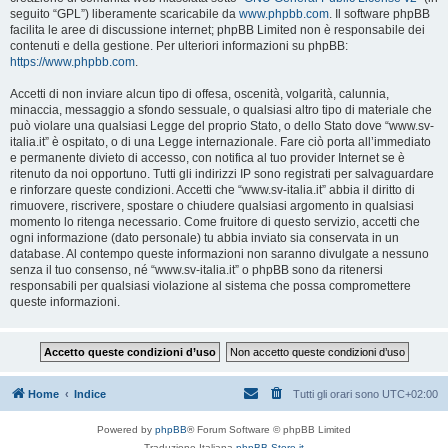
seguito “GPL”) liberamente scaricabile da
www.phpbb.com
. Il software phpBB
facilita le aree di discussione internet; phpBB Limited non è responsabile dei
contenuti e della gestione. Per ulteriori informazioni su phpBB:
https://www.phpbb.com
.
Accetti di non inviare alcun tipo di offesa, oscenità, volgarità, calunnia,
minaccia, messaggio a sfondo sessuale, o qualsiasi altro tipo di materiale che
può violare una qualsiasi Legge del proprio Stato, o dello Stato dove “www.sv-
italia.it” è ospitato, o di una Legge internazionale. Fare ciò porta all’immediato
e permanente divieto di accesso, con notifica al tuo provider Internet se è
ritenuto da noi opportuno. Tutti gli indirizzi IP sono registrati per salvaguardare
e rinforzare queste condizioni. Accetti che “www.sv-italia.it” abbia il diritto di
rimuovere, riscrivere, spostare o chiudere qualsiasi argomento in qualsiasi
momento lo ritenga necessario. Come fruitore di questo servizio, accetti che
ogni informazione (dato personale) tu abbia inviato sia conservata in un
database. Al contempo queste informazioni non saranno divulgate a nessuno
senza il tuo consenso, né “www.sv-italia.it” o phpBB sono da ritenersi
responsabili per qualsiasi violazione al sistema che possa compromettere
queste informazioni.
Home
Indice
Tutti gli orari sono
UTC+02:00
Powered by
phpBB
® Forum Software © phpBB Limited
Traduzione Italiana
phpBB-Store.it