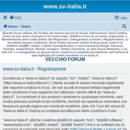
www.sv-italia.it
FAQ
Login
C
Home
Indice
Questo forum utilizza dei Cookie per tenere traccia di alcune informazioni. Quali notifica
e
visiva di una nuova risposta in un vostro topic, Notifica visiva di un nuovo argomento, e
Mantenimento dello stato Online del Registrato. Collegandosi al forum o Registrandosi, si
r
accettano queste condizioni. Sono inoltre presenti cookie di terze parti, esterni al
software phpBB, relativi a (titolo esemplificativo e non esaustivo) Google Adsense,
c
Youtube, ImageShack, Histats, Google+, Twitter, Facebook, (e altri Social Network), e ad
altri siti. La navigazione su questo forum, implica la completa accettazione dell’utilizzo di
a
ogni tipologia di cookie esistente su sv-italia.it.
VECCHIO FORUM
www.sv-italia.it - Registrazione
Accedendo a “www.sv-italia.it” (in seguito “noi”, “nostro”, “www.sv-italia.it”,
“https://www.sv-italia.it/forum”), l’utente accetta di essere vincolato legalmente
alle seguenti condizioni d’uso. Se non accetti di essere limitato legalmente
dalle condizioni d’uso seguenti non utilizzare i servizi offerti da “www.sv-
italia.it”. Le condizioni d’uso possono cambiare in qualunque momento, sarà
nostra premura avvisarti di tali modifiche, benché sia opportuno controllare con
frequenza queste pagine per eventuali modifiche, dato che l’uso dei servizi di
“www.sv-italia.it” implica la completa accettazione delle condizioni d’uso.
“www.sv-italia.it” utilizza il sistema phpBB (in seguito “loro”, “phpBB software”,
“www.phpbb.com”, “phpBB Limited”, “phpBB Teams”) che è un software per la
creazione di comunità web rilasciata sotto “
GNU General Public License v2
” (in