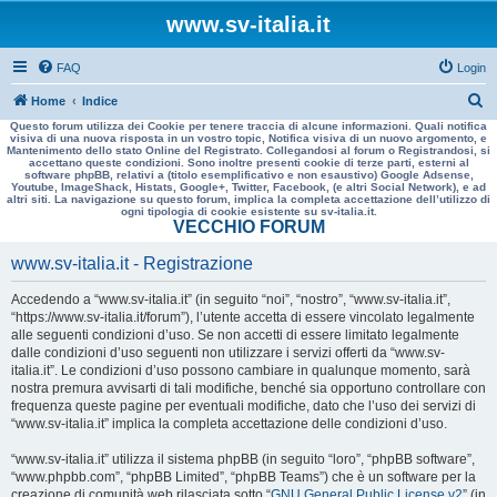
www.sv-italia.it
FAQ
Login
C
Home
Indice
Questo forum utilizza dei Cookie per tenere traccia di alcune informazioni. Quali notifica
e
visiva di una nuova risposta in un vostro topic, Notifica visiva di un nuovo argomento, e
Mantenimento dello stato Online del Registrato. Collegandosi al forum o Registrandosi, si
r
accettano queste condizioni. Sono inoltre presenti cookie di terze parti, esterni al
software phpBB, relativi a (titolo esemplificativo e non esaustivo) Google Adsense,
c
Youtube, ImageShack, Histats, Google+, Twitter, Facebook, (e altri Social Network), e ad
altri siti. La navigazione su questo forum, implica la completa accettazione dell’utilizzo di
a
ogni tipologia di cookie esistente su sv-italia.it.
VECCHIO FORUM
www.sv-italia.it - Registrazione
Accedendo a “www.sv-italia.it” (in seguito “noi”, “nostro”, “www.sv-italia.it”,
“https://www.sv-italia.it/forum”), l’utente accetta di essere vincolato legalmente
alle seguenti condizioni d’uso. Se non accetti di essere limitato legalmente
dalle condizioni d’uso seguenti non utilizzare i servizi offerti da “www.sv-
italia.it”. Le condizioni d’uso possono cambiare in qualunque momento, sarà
nostra premura avvisarti di tali modifiche, benché sia opportuno controllare con
frequenza queste pagine per eventuali modifiche, dato che l’uso dei servizi di
“www.sv-italia.it” implica la completa accettazione delle condizioni d’uso.
“www.sv-italia.it” utilizza il sistema phpBB (in seguito “loro”, “phpBB software”,
“www.phpbb.com”, “phpBB Limited”, “phpBB Teams”) che è un software per la
creazione di comunità web rilasciata sotto “
GNU General Public License v2
” (in