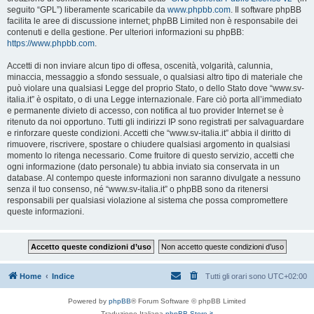
seguito “GPL”) liberamente scaricabile da
www.phpbb.com
. Il software phpBB
facilita le aree di discussione internet; phpBB Limited non è responsabile dei
contenuti e della gestione. Per ulteriori informazioni su phpBB:
https://www.phpbb.com
.
Accetti di non inviare alcun tipo di offesa, oscenità, volgarità, calunnia,
minaccia, messaggio a sfondo sessuale, o qualsiasi altro tipo di materiale che
può violare una qualsiasi Legge del proprio Stato, o dello Stato dove “www.sv-
italia.it” è ospitato, o di una Legge internazionale. Fare ciò porta all’immediato
e permanente divieto di accesso, con notifica al tuo provider Internet se è
ritenuto da noi opportuno. Tutti gli indirizzi IP sono registrati per salvaguardare
e rinforzare queste condizioni. Accetti che “www.sv-italia.it” abbia il diritto di
rimuovere, riscrivere, spostare o chiudere qualsiasi argomento in qualsiasi
momento lo ritenga necessario. Come fruitore di questo servizio, accetti che
ogni informazione (dato personale) tu abbia inviato sia conservata in un
database. Al contempo queste informazioni non saranno divulgate a nessuno
senza il tuo consenso, né “www.sv-italia.it” o phpBB sono da ritenersi
responsabili per qualsiasi violazione al sistema che possa compromettere
queste informazioni.
Home
Indice
Tutti gli orari sono
UTC+02:00
Powered by
phpBB
® Forum Software © phpBB Limited
Traduzione Italiana
phpBB-Store.it