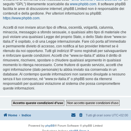
seguito “GPL”) liberamente scaricabile da
www.phpbb.com
. Il software phpBB
facilita le aree di discussione internet; phpBB Limited non è responsabile dei
contenuti e della gestione. Per ulteriori informazioni su phpBB:
https://www.phpbb.com
.
Accetti di non inviare alcun tipo di offesa, oscenità, volgarità, calunnia,
minaccia, messaggio a sfondo sessuale, o qualsiasi altro tipo di materiale che
può violare una qualsiasi Legge del proprio Stato, o dello Stato dove “www.sv-
italia.it” è ospitato, o di una Legge internazionale. Fare ciò porta all’immediato
e permanente divieto di accesso, con notifica al tuo provider Internet se è
ritenuto da noi opportuno. Tutti gli indirizzi IP sono registrati per salvaguardare
e rinforzare queste condizioni. Accetti che “www.sv-italia.it” abbia il diritto di
rimuovere, riscrivere, spostare o chiudere qualsiasi argomento in qualsiasi
momento lo ritenga necessario. Come fruitore di questo servizio, accetti che
ogni informazione (dato personale) tu abbia inviato sia conservata in un
database. Al contempo queste informazioni non saranno divulgate a nessuno
senza il tuo consenso, né “www.sv-italia.it” o phpBB sono da ritenersi
responsabili per qualsiasi violazione al sistema che possa compromettere
queste informazioni.
Home
Indice
Tutti gli orari sono
UTC+02:00
Powered by
phpBB
® Forum Software © phpBB Limited
Traduzione Italiana
phpBB-Store.it