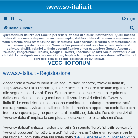
www.sv-italia.it
FAQ
Login
C
Home
Indice
Questo forum utilizza dei Cookie per tenere traccia di alcune informazioni. Quali notifica
e
visiva di una nuova risposta in un vostro topic, Notifica visiva di un nuovo argomento, e
Mantenimento dello stato Online del Registrato. Collegandosi al forum o Registrandosi, si
r
accettano queste condizioni. Sono inoltre presenti cookie di terze parti, esterni al
software phpBB, relativi a (titolo esemplificativo e non esaustivo) Google Adsense,
c
Youtube, ImageShack, Histats, Google+, Twitter, Facebook, (e altri Social Network), e ad
altri siti. La navigazione su questo forum, implica la completa accettazione dell’utilizzo di
a
ogni tipologia di cookie esistente su sv-italia.it.
VECCHIO FORUM
www.sv-italia.it - Registrazione
Accedendo a “www.sv-italia.it” (in seguito “noi”, “nostro”, “www.sv-italia.it”,
“https://www.sv-italia.it/forum”), l’utente accetta di essere vincolato legalmente
alle seguenti condizioni d’uso. Se non accetti di essere limitato legalmente
dalle condizioni d’uso seguenti non utilizzare i servizi offerti da “www.sv-
italia.it”. Le condizioni d’uso possono cambiare in qualunque momento, sarà
nostra premura avvisarti di tali modifiche, benché sia opportuno controllare con
frequenza queste pagine per eventuali modifiche, dato che l’uso dei servizi di
“www.sv-italia.it” implica la completa accettazione delle condizioni d’uso.
“www.sv-italia.it” utilizza il sistema phpBB (in seguito “loro”, “phpBB software”,
“www.phpbb.com”, “phpBB Limited”, “phpBB Teams”) che è un software per la
creazione di comunità web rilasciata sotto “
GNU General Public License v2
” (in