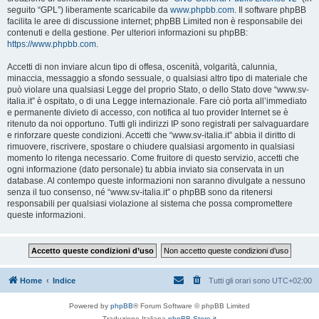
seguito “GPL”) liberamente scaricabile da
www.phpbb.com
. Il software phpBB
facilita le aree di discussione internet; phpBB Limited non è responsabile dei
contenuti e della gestione. Per ulteriori informazioni su phpBB:
https://www.phpbb.com
.
Accetti di non inviare alcun tipo di offesa, oscenità, volgarità, calunnia,
minaccia, messaggio a sfondo sessuale, o qualsiasi altro tipo di materiale che
può violare una qualsiasi Legge del proprio Stato, o dello Stato dove “www.sv-
italia.it” è ospitato, o di una Legge internazionale. Fare ciò porta all’immediato
e permanente divieto di accesso, con notifica al tuo provider Internet se è
ritenuto da noi opportuno. Tutti gli indirizzi IP sono registrati per salvaguardare
e rinforzare queste condizioni. Accetti che “www.sv-italia.it” abbia il diritto di
rimuovere, riscrivere, spostare o chiudere qualsiasi argomento in qualsiasi
momento lo ritenga necessario. Come fruitore di questo servizio, accetti che
ogni informazione (dato personale) tu abbia inviato sia conservata in un
database. Al contempo queste informazioni non saranno divulgate a nessuno
senza il tuo consenso, né “www.sv-italia.it” o phpBB sono da ritenersi
responsabili per qualsiasi violazione al sistema che possa compromettere
queste informazioni.
Home
Indice
Tutti gli orari sono
UTC+02:00
Powered by
phpBB
® Forum Software © phpBB Limited
Traduzione Italiana
phpBB-Store.it