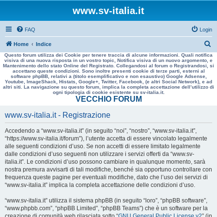
www.sv-italia.it
FAQ
Login
C
Home
Indice
Questo forum utilizza dei Cookie per tenere traccia di alcune informazioni. Quali notifica
e
visiva di una nuova risposta in un vostro topic, Notifica visiva di un nuovo argomento, e
Mantenimento dello stato Online del Registrato. Collegandosi al forum o Registrandosi, si
r
accettano queste condizioni. Sono inoltre presenti cookie di terze parti, esterni al
software phpBB, relativi a (titolo esemplificativo e non esaustivo) Google Adsense,
c
Youtube, ImageShack, Histats, Google+, Twitter, Facebook, (e altri Social Network), e ad
altri siti. La navigazione su questo forum, implica la completa accettazione dell’utilizzo di
a
ogni tipologia di cookie esistente su sv-italia.it.
VECCHIO FORUM
www.sv-italia.it - Registrazione
Accedendo a “www.sv-italia.it” (in seguito “noi”, “nostro”, “www.sv-italia.it”,
“https://www.sv-italia.it/forum”), l’utente accetta di essere vincolato legalmente
alle seguenti condizioni d’uso. Se non accetti di essere limitato legalmente
dalle condizioni d’uso seguenti non utilizzare i servizi offerti da “www.sv-
italia.it”. Le condizioni d’uso possono cambiare in qualunque momento, sarà
nostra premura avvisarti di tali modifiche, benché sia opportuno controllare con
frequenza queste pagine per eventuali modifiche, dato che l’uso dei servizi di
“www.sv-italia.it” implica la completa accettazione delle condizioni d’uso.
“www.sv-italia.it” utilizza il sistema phpBB (in seguito “loro”, “phpBB software”,
“www.phpbb.com”, “phpBB Limited”, “phpBB Teams”) che è un software per la
creazione di comunità web rilasciata sotto “
GNU General Public License v2
” (in