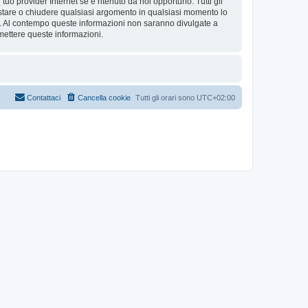
tuo provider Internet se è ritenuto da noi opportuno. Tutti gli
 spostare o chiudere qualsiasi argomento in qualsiasi momento lo
se. Al contempo queste informazioni non saranno divulgate a
mettere queste informazioni.
Contattaci
Cancella cookie
Tutti gli orari sono
UTC+02:00