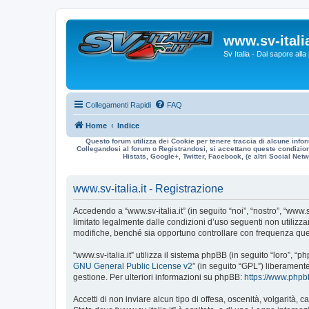
www.sv-italia
Sv Italia - Dai sapore all
Collegamenti Rapidi
FAQ
Home
Indice
Questo forum utilizza dei Cookie per tenere traccia di alcune infor
Collegandosi al forum o Registrandosi, si accettano queste condizioni
Histats, Google+, Twitter, Facebook, (e altri Social Netwo
www.sv-italia.it - Registrazione
Accedendo a “www.sv-italia.it” (in seguito “noi”, “nostro”, “www.s
limitato legalmente dalle condizioni d’uso seguenti non utilizza
modifiche, benché sia opportuno controllare con frequenza quest
“www.sv-italia.it” utilizza il sistema phpBB (in seguito “loro”
GNU General Public License v2
” (in seguito “GPL”) liberament
gestione. Per ulteriori informazioni su phpBB:
https://www.php
Accetti di non inviare alcun tipo di offesa, oscenità, volgarità,