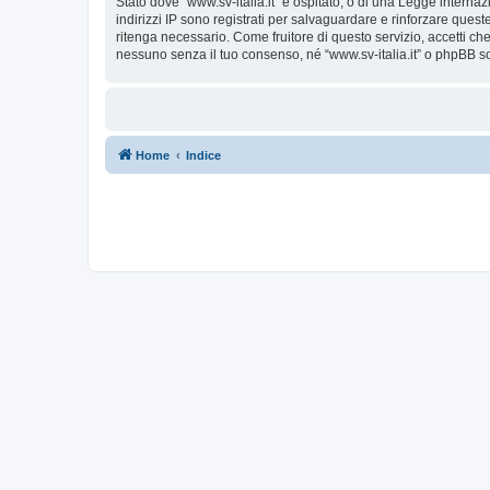
Stato dove “www.sv-italia.it” è ospitato, o di una Legge internaz
indirizzi IP sono registrati per salvaguardare e rinforzare quest
ritenga necessario. Come fruitore di questo servizio, accetti c
nessuno senza il tuo consenso, né “www.sv-italia.it” o phpBB s
Home
Indice