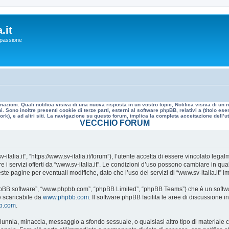
.it
a passione
mazioni. Quali notifica visiva di una nuova risposta in un vostro topic, Notifica visiva di u
. Sono inoltre presenti cookie di terze parti, esterni al software phpBB, relativi a (titolo
rk), e ad altri siti. La navigazione su questo forum, implica la completa accettazione dell’util
VECCHIO FORUM
v-italia.it”, “https://www.sv-italia.it/forum”), l’utente accetta di essere vincolato le
re i servizi offerti da “www.sv-italia.it”. Le condizioni d’uso possono cambiare in q
e pagine per eventuali modifiche, dato che l’uso dei servizi di “www.sv-italia.it” i
, “phpBB software”, “www.phpbb.com”, “phpBB Limited”, “phpBB Teams”) che è un softwa
e scaricabile da
www.phpbb.com
. Il software phpBB facilita le aree di discussione
bb.com
.
 calunnia, minaccia, messaggio a sfondo sessuale, o qualsiasi altro tipo di materiale