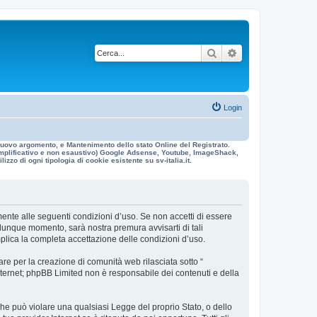
Cerca
Ricerca avanzata
Login
n nuovo argomento, e Mantenimento dello stato Online del Registrato.
 esemplificativo e non esaustivo) Google Adsense, Youtube, ImageShack,
izzo di ogni tipologia di cookie esistente su sv-italia.it.
galmente alle seguenti condizioni d’uso. Se non accetti di essere
ualunque momento, sarà nostra premura avvisarti di tali
mplica la completa accettazione delle condizioni d’uso.
re per la creazione di comunità web rilasciata sotto “
 internet; phpBB Limited non è responsabile dei contenuti e della
 che può violare una qualsiasi Legge del proprio Stato, o dello