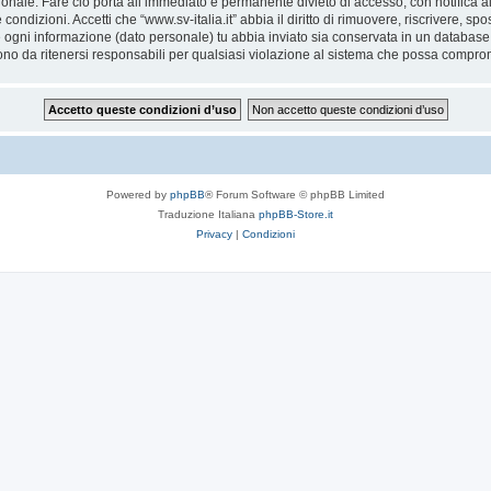
ionale. Fare ciò porta all’immediato e permanente divieto di accesso, con notifica al 
e condizioni. Accetti che “www.sv-italia.it” abbia il diritto di rimuovere, riscrivere,
he ogni informazione (dato personale) tu abbia inviato sia conservata in un databa
ono da ritenersi responsabili per qualsiasi violazione al sistema che possa compro
Powered by
phpBB
® Forum Software © phpBB Limited
Traduzione Italiana
phpBB-Store.it
Privacy
|
Condizioni