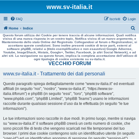
www.sv-italia.it
FAQ
Iscriviti
Login
C
Home
Indice
Questo forum utilizza dei Cookie per tenere traccia di alcune informazioni. Quali notifica
e
visiva di una nuova risposta in un vostro topic, Notifica visiva di un nuovo argomento, e
Mantenimento dello stato Online del Registrato. Collegandosi al forum o Registrandosi, si
r
accettano queste condizioni. Sono inoltre presenti cookie di terze parti, esterni al
software phpBB, relativi a (titolo esemplificativo e non esaustivo) Google Adsense,
c
Youtube, ImageShack, Histats, Google+, Twitter, Facebook, (e altri Social Network), e ad
altri siti. La navigazione su questo forum, implica la completa accettazione dell’utilizzo di
a
ogni tipologia di cookie esistente su sv-italia.it.
VECCHIO FORUM
www.sv-italia.it - Trattamento dei dati personali
Questo paragrafo spiega dettagliatamente come “www.sv-italia.it” ed eventuali
affiliati (in seguito “noi”, “nostro”, “www.sv-italia.it”, “https://www.sv-
italia.it/forum”) e phpBB (in seguito “essi”, “loro”, “phpBB software”,
“www.phpbb.com”, “phpBB Limited”, “phpBB Teams”) usano le informazioni
raccolte durante qualsiasi sessione d’uso da te effettuata (in seguito “le tue
informazioni”).
Le tue informazioni sono raccolte in due modi. In primo luogo, mentre si naviga
su “www.sv-italia.it” il software phpBB creerà un certo numero di cookie, che
sono piccoli file di testo che vengono scaricati nei file temporanei del tuo
browser. I primi due cookie contengono solo un identificativo utente (in seguito
“user-id”) ed un identificativo anonimo di sessione (in seguito “session-id”),