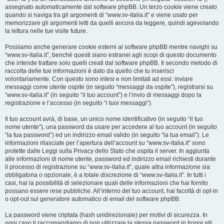
assegnato automaticamente dal software phpBB. Un terzo cookie viene creato
quando si naviga tra gli argomenti di “www.sv-italia.it” e viene usato per
memorizzare gli argomenti letti da quelli ancora da leggere, quindi agevolando
la lettura nelle tue visite future.
Possiamo anche generare cookie esterni al software phpBB mentre navighi su
“www.sv-italia.it”, benché questi siano estranei agli scopi di questo documento
che intende trattare solo quelli creati dal software phpBB. Il secondo metodo di
raccolta delle tue informazioni è dato da quello che tu inserisci
volontariamente. Con questo sono intesi e non limitati ad essi: inviare
messaggi come utente ospite (in seguito “messaggi da ospite”), registrarsi su
“www.sv-italia.it” (in seguito “il tuo account”) e l’invio di messaggi dopo la
registrazione e l’accesso (in seguito “i tuoi messaggi”).
Il tuo account avrà, di base, un unico nome identificativo (in seguito “il tuo
nome utente”), una password da usare per accedere al tuo account (in seguito
“la tua password”) ed un indirizzo email valido (in seguito “la tua email”). Le
informazioni rilasciate per l’apertura dell’account su “www.sv-italia.it” sono
protette dalle Leggi sulla Privacy dello Stato che ospita il server. In aggiunta
alle informazioni di nome utente, password ed indirizzo email richiesti durante
il processo di registrazione su “www.sv-italia.it”, quale altra informazione sia
obbligatoria o opzionale, è a totale discrezione di “www.sv-italia.it”. In tutti i
casi, hai la possibilità di selezionare quali delle informazioni che hai fornito
possano essere rese pubbliche. All’interno del tuo account, hai facoltà di opt-in
o opt-out sul generatore automatico di email del software phpBB.
La password viene criptata (hash unidirezionale) per motivi di sicurezza. In
ogni caso ti raccomandiamo di non utilizzare la stessa password in troppi siti.