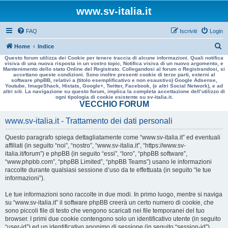
www.sv-italia.it
FAQ
Iscriviti
Login
C
Home
Indice
Questo forum utilizza dei Cookie per tenere traccia di alcune informazioni. Quali notifica
e
visiva di una nuova risposta in un vostro topic, Notifica visiva di un nuovo argomento, e
Mantenimento dello stato Online del Registrato. Collegandosi al forum o Registrandosi, si
r
accettano queste condizioni. Sono inoltre presenti cookie di terze parti, esterni al
software phpBB, relativi a (titolo esemplificativo e non esaustivo) Google Adsense,
c
Youtube, ImageShack, Histats, Google+, Twitter, Facebook, (e altri Social Network), e ad
altri siti. La navigazione su questo forum, implica la completa accettazione dell’utilizzo di
a
ogni tipologia di cookie esistente su sv-italia.it.
VECCHIO FORUM
www.sv-italia.it - Trattamento dei dati personali
Questo paragrafo spiega dettagliatamente come “www.sv-italia.it” ed eventuali
affiliati (in seguito “noi”, “nostro”, “www.sv-italia.it”, “https://www.sv-
italia.it/forum”) e phpBB (in seguito “essi”, “loro”, “phpBB software”,
“www.phpbb.com”, “phpBB Limited”, “phpBB Teams”) usano le informazioni
raccolte durante qualsiasi sessione d’uso da te effettuata (in seguito “le tue
informazioni”).
Le tue informazioni sono raccolte in due modi. In primo luogo, mentre si naviga
su “www.sv-italia.it” il software phpBB creerà un certo numero di cookie, che
sono piccoli file di testo che vengono scaricati nei file temporanei del tuo
browser. I primi due cookie contengono solo un identificativo utente (in seguito
“user-id”) ed un identificativo anonimo di sessione (in seguito “session-id”),