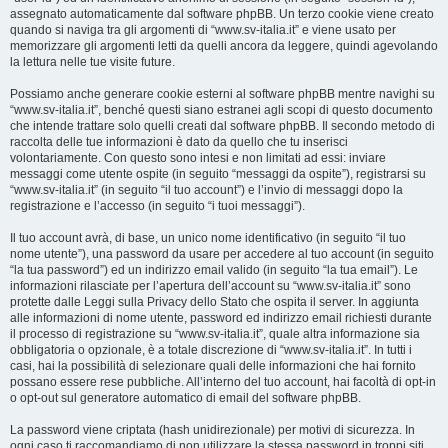
assegnato automaticamente dal software phpBB. Un terzo cookie viene creato
quando si naviga tra gli argomenti di “www.sv-italia.it” e viene usato per
memorizzare gli argomenti letti da quelli ancora da leggere, quindi agevolando
la lettura nelle tue visite future.
Possiamo anche generare cookie esterni al software phpBB mentre navighi su
“www.sv-italia.it”, benché questi siano estranei agli scopi di questo documento
che intende trattare solo quelli creati dal software phpBB. Il secondo metodo di
raccolta delle tue informazioni è dato da quello che tu inserisci
volontariamente. Con questo sono intesi e non limitati ad essi: inviare
messaggi come utente ospite (in seguito “messaggi da ospite”), registrarsi su
“www.sv-italia.it” (in seguito “il tuo account”) e l’invio di messaggi dopo la
registrazione e l’accesso (in seguito “i tuoi messaggi”).
Il tuo account avrà, di base, un unico nome identificativo (in seguito “il tuo
nome utente”), una password da usare per accedere al tuo account (in seguito
“la tua password”) ed un indirizzo email valido (in seguito “la tua email”). Le
informazioni rilasciate per l’apertura dell’account su “www.sv-italia.it” sono
protette dalle Leggi sulla Privacy dello Stato che ospita il server. In aggiunta
alle informazioni di nome utente, password ed indirizzo email richiesti durante
il processo di registrazione su “www.sv-italia.it”, quale altra informazione sia
obbligatoria o opzionale, è a totale discrezione di “www.sv-italia.it”. In tutti i
casi, hai la possibilità di selezionare quali delle informazioni che hai fornito
possano essere rese pubbliche. All’interno del tuo account, hai facoltà di opt-in
o opt-out sul generatore automatico di email del software phpBB.
La password viene criptata (hash unidirezionale) per motivi di sicurezza. In
ogni caso ti raccomandiamo di non utilizzare la stessa password in troppi siti.