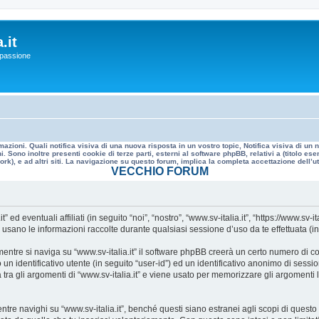
.it
a passione
mazioni. Quali notifica visiva di una nuova risposta in un vostro topic, Notifica visiva di u
. Sono inoltre presenti cookie di terze parti, esterni al software phpBB, relativi a (titolo
rk), e ad altri siti. La navigazione su questo forum, implica la completa accettazione dell’util
VECCHIO FORUM
 eventuali affiliati (in seguito “noi”, “nostro”, “www.sv-italia.it”, “https://www.sv-it
no le informazioni raccolte durante qualsiasi sessione d’uso da te effettuata (in s
ntre si naviga su “www.sv-italia.it” il software phpBB creerà un certo numero di cook
un identificativo utente (in seguito “user-id”) ed un identificativo anonimo di sess
ra gli argomenti di “www.sv-italia.it” e viene usato per memorizzare gli argomenti l
 navighi su “www.sv-italia.it”, benché questi siano estranei agli scopi di questo d