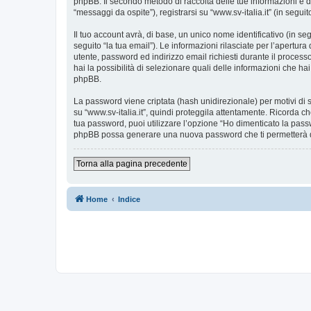
phpBB. Il secondo metodo di raccolta delle tue informazioni è d
“messaggi da ospite”), registrarsi su “www.sv-italia.it” (in seguit
Il tuo account avrà, di base, un unico nome identificativo (in s
seguito “la tua email”). Le informazioni rilasciate per l’apertura
utente, password ed indirizzo email richiesti durante il processo d
hai la possibilità di selezionare quali delle informazioni che ha
phpBB.
La password viene criptata (hash unidirezionale) per motivi di s
su “www.sv-italia.it”, quindi proteggila attentamente. Ricorda ch
tua password, puoi utilizzare l’opzione “Ho dimenticato la pass
phpBB possa generare una nuova password che ti permetterà 
Torna alla pagina precedente
Home
Indice