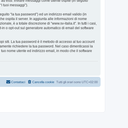
i ad essi: inviare messaggi come utente ospite (in seguito
 “i tuoi messaggi”).
eguito “la tua password”) ed un indirizzo email valido (in
 che ospita il server. In aggiunta alle informazioni di nome
ale, è a totale discrezione di “www.sv-italia.it”. In tutti i casi,
pt-in o opt-out sul generatore automatico di email del software
ppi siti. La tua password è il metodo di accesso al tuo account
timamente richiedere la tua password. Nel caso dimenticassi la
 tuo nome utente ed indirizzo email, in modo che il software
Contattaci
Cancella cookie
Tutti gli orari sono
UTC+02:00