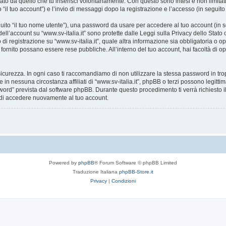
ato da quello che tu inserisci volontariamente. Con questo sono intesi e non limitat
o “il tuo account”) e l’invio di messaggi dopo la registrazione e l’accesso (in seguito
eguito “il tuo nome utente”), una password da usare per accedere al tuo account (in s
 dell’account su “www.sv-italia.it” sono protette dalle Leggi sulla Privacy dello Stato
i registrazione su “www.sv-italia.it”, quale altra informazione sia obbligatoria o opzion
i fornito possano essere rese pubbliche. All’interno del tuo account, hai facoltà di o
icurezza. In ogni caso ti raccomandiamo di non utilizzare la stessa password in tro
e in nessuna circostanza affiliati di “www.sv-italia.it”, phpBB o terzi possono legit
word” prevista dal software phpBB. Durante questo procedimento ti verrà richiesto il
di accedere nuovamente al tuo account.
Powered by
phpBB
® Forum Software © phpBB Limited
Traduzione Italiana
phpBB-Store.it
Privacy
|
Condizioni