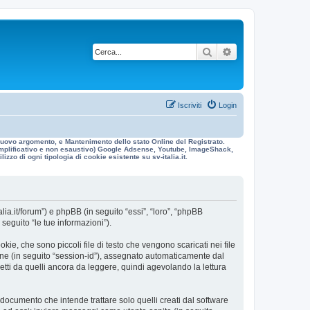
Cerca
Ricerca avanzata
Iscriviti
Login
n nuovo argomento, e Mantenimento dello stato Online del Registrato.
 esemplificativo e non esaustivo) Google Adsense, Youtube, ImageShack,
izzo di ogni tipologia di cookie esistente su sv-italia.it.
alia.it/forum”) e phpBB (in seguito “essi”, “loro”, “phpBB
eguito “le tue informazioni”).
ie, che sono piccoli file di testo che vengono scaricati nei file
ione (in seguito “session-id”), assegnato automaticamente dal
etti da quelli ancora da leggere, quindi agevolando la lettura
ocumento che intende trattare solo quelli creati dal software