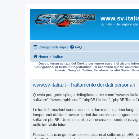
www.sv-italia
Sv Italia - Dai sapore all
Collegamenti Rapidi
FAQ
Home
Indice
Questo forum utilizza dei Cookie per tenere traccia di alcune infor
Collegandosi al forum o Registrandosi, si accettano queste condizioni
Histats, Google+, Twitter, Facebook, (e altri Social Netwo
www.sv-italia.it - Trattamento dei dati personali
Questo paragrafo spiega dettagliatamente come “www.sv-italia.it” ed
software”, “www.phpbb.com”, “phpBB Limited”, “phpBB Teams”) usa
Le tue informazioni sono raccolte in due modi. In primo luogo, me
temporanei del tuo browser. I primi due cookie contengono solo 
software phpBB. Un terzo cookie viene creato quando si naviga t
nelle tue visite future.
Possiamo anche generare cookie esterni al software phpBB mentre