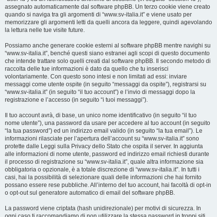
assegnato automaticamente dal software phpBB. Un terzo cookie viene creato
quando si naviga tra gli argomenti di “www.sv-italia.it” e viene usato per
memorizzare gli argomenti letti da quelli ancora da leggere, quindi agevolando
la lettura nelle tue visite future.
Possiamo anche generare cookie esterni al software phpBB mentre navighi su
“www.sv-italia.it”, benché questi siano estranei agli scopi di questo documento
che intende trattare solo quelli creati dal software phpBB. Il secondo metodo di
raccolta delle tue informazioni è dato da quello che tu inserisci
volontariamente. Con questo sono intesi e non limitati ad essi: inviare
messaggi come utente ospite (in seguito “messaggi da ospite”), registrarsi su
“www.sv-italia.it” (in seguito “il tuo account”) e l’invio di messaggi dopo la
registrazione e l’accesso (in seguito “i tuoi messaggi”).
Il tuo account avrà, di base, un unico nome identificativo (in seguito “il tuo
nome utente”), una password da usare per accedere al tuo account (in seguito
“la tua password”) ed un indirizzo email valido (in seguito “la tua email”). Le
informazioni rilasciate per l’apertura dell’account su “www.sv-italia.it” sono
protette dalle Leggi sulla Privacy dello Stato che ospita il server. In aggiunta
alle informazioni di nome utente, password ed indirizzo email richiesti durante
il processo di registrazione su “www.sv-italia.it”, quale altra informazione sia
obbligatoria o opzionale, è a totale discrezione di “www.sv-italia.it”. In tutti i
casi, hai la possibilità di selezionare quali delle informazioni che hai fornito
possano essere rese pubbliche. All’interno del tuo account, hai facoltà di opt-in
o opt-out sul generatore automatico di email del software phpBB.
La password viene criptata (hash unidirezionale) per motivi di sicurezza. In
ogni caso ti raccomandiamo di non utilizzare la stessa password in troppi siti.