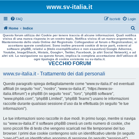
www.sv-italia.it
FAQ
Iscriviti
Login
C
Home
Indice
Questo forum utilizza dei Cookie per tenere traccia di alcune informazioni. Quali notifica
e
visiva di una nuova risposta in un vostro topic, Notifica visiva di un nuovo argomento, e
Mantenimento dello stato Online del Registrato. Collegandosi al forum o Registrandosi, si
r
accettano queste condizioni. Sono inoltre presenti cookie di terze parti, esterni al
software phpBB, relativi a (titolo esemplificativo e non esaustivo) Google Adsense,
c
Youtube, ImageShack, Histats, Google+, Twitter, Facebook, (e altri Social Network), e ad
altri siti. La navigazione su questo forum, implica la completa accettazione dell’utilizzo di
a
ogni tipologia di cookie esistente su sv-italia.it.
VECCHIO FORUM
www.sv-italia.it - Trattamento dei dati personali
Questo paragrafo spiega dettagliatamente come “www.sv-italia.it” ed eventuali
affiliati (in seguito “noi”, “nostro”, “www.sv-italia.it”, “https://www.sv-
italia.it/forum”) e phpBB (in seguito “essi”, “loro”, “phpBB software”,
“www.phpbb.com”, “phpBB Limited”, “phpBB Teams”) usano le informazioni
raccolte durante qualsiasi sessione d’uso da te effettuata (in seguito “le tue
informazioni”).
Le tue informazioni sono raccolte in due modi. In primo luogo, mentre si naviga
su “www.sv-italia.it” il software phpBB creerà un certo numero di cookie, che
sono piccoli file di testo che vengono scaricati nei file temporanei del tuo
browser. I primi due cookie contengono solo un identificativo utente (in seguito
“user-id”) ed un identificativo anonimo di sessione (in seguito “session-id”),