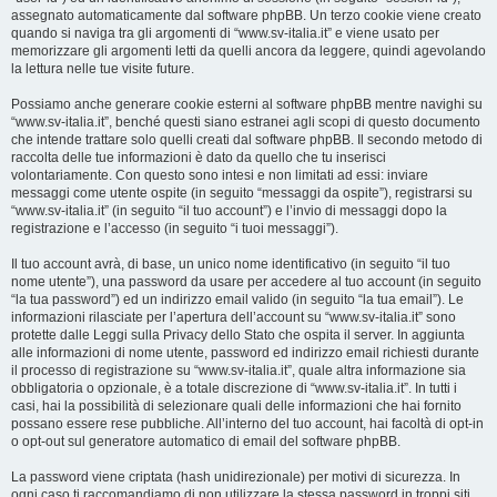
assegnato automaticamente dal software phpBB. Un terzo cookie viene creato
quando si naviga tra gli argomenti di “www.sv-italia.it” e viene usato per
memorizzare gli argomenti letti da quelli ancora da leggere, quindi agevolando
la lettura nelle tue visite future.
Possiamo anche generare cookie esterni al software phpBB mentre navighi su
“www.sv-italia.it”, benché questi siano estranei agli scopi di questo documento
che intende trattare solo quelli creati dal software phpBB. Il secondo metodo di
raccolta delle tue informazioni è dato da quello che tu inserisci
volontariamente. Con questo sono intesi e non limitati ad essi: inviare
messaggi come utente ospite (in seguito “messaggi da ospite”), registrarsi su
“www.sv-italia.it” (in seguito “il tuo account”) e l’invio di messaggi dopo la
registrazione e l’accesso (in seguito “i tuoi messaggi”).
Il tuo account avrà, di base, un unico nome identificativo (in seguito “il tuo
nome utente”), una password da usare per accedere al tuo account (in seguito
“la tua password”) ed un indirizzo email valido (in seguito “la tua email”). Le
informazioni rilasciate per l’apertura dell’account su “www.sv-italia.it” sono
protette dalle Leggi sulla Privacy dello Stato che ospita il server. In aggiunta
alle informazioni di nome utente, password ed indirizzo email richiesti durante
il processo di registrazione su “www.sv-italia.it”, quale altra informazione sia
obbligatoria o opzionale, è a totale discrezione di “www.sv-italia.it”. In tutti i
casi, hai la possibilità di selezionare quali delle informazioni che hai fornito
possano essere rese pubbliche. All’interno del tuo account, hai facoltà di opt-in
o opt-out sul generatore automatico di email del software phpBB.
La password viene criptata (hash unidirezionale) per motivi di sicurezza. In
ogni caso ti raccomandiamo di non utilizzare la stessa password in troppi siti.