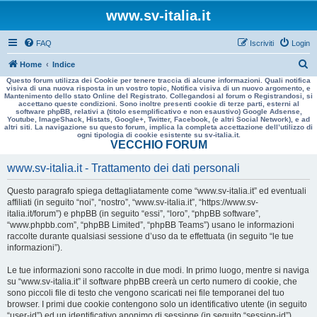
www.sv-italia.it
FAQ
Iscriviti
Login
C
Home
Indice
Questo forum utilizza dei Cookie per tenere traccia di alcune informazioni. Quali notifica
e
visiva di una nuova risposta in un vostro topic, Notifica visiva di un nuovo argomento, e
Mantenimento dello stato Online del Registrato. Collegandosi al forum o Registrandosi, si
r
accettano queste condizioni. Sono inoltre presenti cookie di terze parti, esterni al
software phpBB, relativi a (titolo esemplificativo e non esaustivo) Google Adsense,
c
Youtube, ImageShack, Histats, Google+, Twitter, Facebook, (e altri Social Network), e ad
altri siti. La navigazione su questo forum, implica la completa accettazione dell’utilizzo di
a
ogni tipologia di cookie esistente su sv-italia.it.
VECCHIO FORUM
www.sv-italia.it - Trattamento dei dati personali
Questo paragrafo spiega dettagliatamente come “www.sv-italia.it” ed eventuali
affiliati (in seguito “noi”, “nostro”, “www.sv-italia.it”, “https://www.sv-
italia.it/forum”) e phpBB (in seguito “essi”, “loro”, “phpBB software”,
“www.phpbb.com”, “phpBB Limited”, “phpBB Teams”) usano le informazioni
raccolte durante qualsiasi sessione d’uso da te effettuata (in seguito “le tue
informazioni”).
Le tue informazioni sono raccolte in due modi. In primo luogo, mentre si naviga
su “www.sv-italia.it” il software phpBB creerà un certo numero di cookie, che
sono piccoli file di testo che vengono scaricati nei file temporanei del tuo
browser. I primi due cookie contengono solo un identificativo utente (in seguito
“user-id”) ed un identificativo anonimo di sessione (in seguito “session-id”),