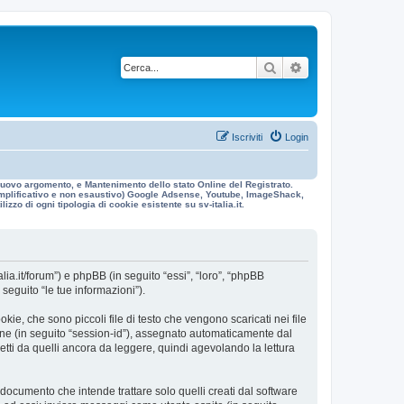
Cerca
Ricerca avanzata
Iscriviti
Login
n nuovo argomento, e Mantenimento dello stato Online del Registrato.
 esemplificativo e non esaustivo) Google Adsense, Youtube, ImageShack,
izzo di ogni tipologia di cookie esistente su sv-italia.it.
alia.it/forum”) e phpBB (in seguito “essi”, “loro”, “phpBB
eguito “le tue informazioni”).
ie, che sono piccoli file di testo che vengono scaricati nei file
ione (in seguito “session-id”), assegnato automaticamente dal
etti da quelli ancora da leggere, quindi agevolando la lettura
ocumento che intende trattare solo quelli creati dal software