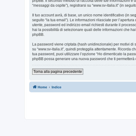
phpBB. Il secondo metodo di raccolta delle tue informazioni è d
“messaggi da ospite”), registrarsi su “www.sv-italia.it” (in seguit
Il tuo account avrà, di base, un unico nome identificativo (in s
seguito “la tua email”). Le informazioni rilasciate per l’apertura
utente, password ed indirizzo email richiesti durante il processo d
hai la possibilità di selezionare quali delle informazioni che ha
phpBB.
La password viene criptata (hash unidirezionale) per motivi di s
su “www.sv-italia.it”, quindi proteggila attentamente. Ricorda ch
tua password, puoi utilizzare l’opzione “Ho dimenticato la pass
phpBB possa generare una nuova password che ti permetterà 
Torna alla pagina precedente
Home
Indice