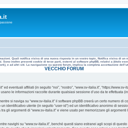
.it
a passione
mazioni. Quali notifica visiva di una nuova risposta in un vostro topic, Notifica visiva di u
. Sono inoltre presenti cookie di terze parti, esterni al software phpBB, relativi a (titolo
rk), e ad altri siti. La navigazione su questo forum, implica la completa accettazione dell’util
VECCHIO FORUM
 eventuali affiliati (in seguito “noi”, “nostro”, “www.sv-italia.it”, “https://www.sv-it
no le informazioni raccolte durante qualsiasi sessione d’uso da te effettuata (in s
ntre si naviga su “www.sv-italia.it” il software phpBB creerà un certo numero di cook
un identificativo utente (in seguito “user-id”) ed un identificativo anonimo di sess
ra gli argomenti di “www.sv-italia.it” e viene usato per memorizzare gli argomenti l
 navighi su “www.sv-italia.it”, benché questi siano estranei agli scopi di questo d