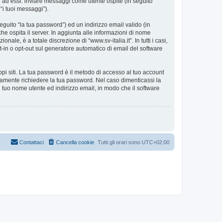
i ad essi: inviare messaggi come utente ospite (in seguito
 “i tuoi messaggi”).
eguito “la tua password”) ed un indirizzo email valido (in
 che ospita il server. In aggiunta alle informazioni di nome
ale, è a totale discrezione di “www.sv-italia.it”. In tutti i casi,
pt-in o opt-out sul generatore automatico di email del software
ppi siti. La tua password è il metodo di accesso al tuo account
timamente richiedere la tua password. Nel caso dimenticassi la
 tuo nome utente ed indirizzo email, in modo che il software
Contattaci
Cancella cookie
Tutti gli orari sono
UTC+02:00