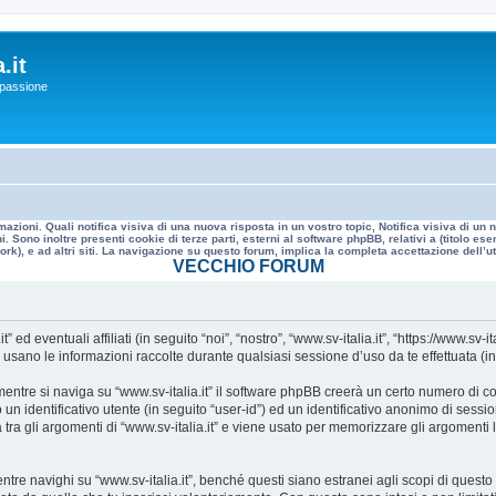
.it
a passione
mazioni. Quali notifica visiva di una nuova risposta in un vostro topic, Notifica visiva di u
. Sono inoltre presenti cookie di terze parti, esterni al software phpBB, relativi a (titolo
rk), e ad altri siti. La navigazione su questo forum, implica la completa accettazione dell’util
VECCHIO FORUM
 eventuali affiliati (in seguito “noi”, “nostro”, “www.sv-italia.it”, “https://www.sv-it
no le informazioni raccolte durante qualsiasi sessione d’uso da te effettuata (in s
ntre si naviga su “www.sv-italia.it” il software phpBB creerà un certo numero di cook
un identificativo utente (in seguito “user-id”) ed un identificativo anonimo di sess
ra gli argomenti di “www.sv-italia.it” e viene usato per memorizzare gli argomenti l
 navighi su “www.sv-italia.it”, benché questi siano estranei agli scopi di questo d