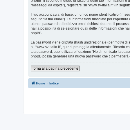
phpBB. Il secondo metodo di raccolta delle tue informazioni è d
“messaggi da ospite”), registrarsi su “www.sv-italia.it” (in seguit
Il tuo account avrà, di base, un unico nome identificativo (in s
seguito “la tua email”). Le informazioni rilasciate per l’apertura
utente, password ed indirizzo email richiesti durante il processo d
hai la possibilità di selezionare quali delle informazioni che ha
phpBB.
La password viene criptata (hash unidirezionale) per motivi di s
su “www.sv-italia.it”, quindi proteggila attentamente. Ricorda ch
tua password, puoi utilizzare l’opzione “Ho dimenticato la pass
phpBB possa generare una nuova password che ti permetterà 
Torna alla pagina precedente
Home
Indice