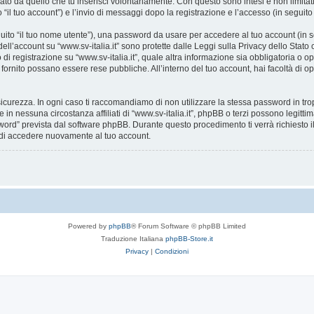
ato da quello che tu inserisci volontariamente. Con questo sono intesi e non limitat
o “il tuo account”) e l’invio di messaggi dopo la registrazione e l’accesso (in seguito
eguito “il tuo nome utente”), una password da usare per accedere al tuo account (in s
 dell’account su “www.sv-italia.it” sono protette dalle Leggi sulla Privacy dello Stato
i registrazione su “www.sv-italia.it”, quale altra informazione sia obbligatoria o opzion
i fornito possano essere rese pubbliche. All’interno del tuo account, hai facoltà di o
icurezza. In ogni caso ti raccomandiamo di non utilizzare la stessa password in tro
e in nessuna circostanza affiliati di “www.sv-italia.it”, phpBB o terzi possono legit
word” prevista dal software phpBB. Durante questo procedimento ti verrà richiesto il
di accedere nuovamente al tuo account.
Powered by
phpBB
® Forum Software © phpBB Limited
Traduzione Italiana
phpBB-Store.it
Privacy
|
Condizioni