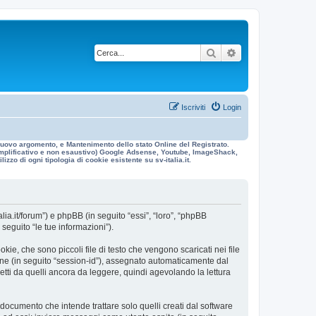
Cerca
Ricerca avanzata
Iscriviti
Login
n nuovo argomento, e Mantenimento dello stato Online del Registrato.
 esemplificativo e non esaustivo) Google Adsense, Youtube, ImageShack,
izzo di ogni tipologia di cookie esistente su sv-italia.it.
alia.it/forum”) e phpBB (in seguito “essi”, “loro”, “phpBB
eguito “le tue informazioni”).
ie, che sono piccoli file di testo che vengono scaricati nei file
ione (in seguito “session-id”), assegnato automaticamente dal
etti da quelli ancora da leggere, quindi agevolando la lettura
ocumento che intende trattare solo quelli creati dal software