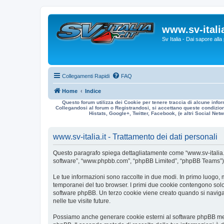
www.sv-italia
Sv Italia - Dai sapore all
Collegamenti Rapidi
FAQ
Home
Indice
Questo forum utilizza dei Cookie per tenere traccia di alcune infor
Collegandosi al forum o Registrandosi, si accettano queste condizioni
Histats, Google+, Twitter, Facebook, (e altri Social Netwo
www.sv-italia.it - Trattamento dei dati personali
Questo paragrafo spiega dettagliatamente come “www.sv-italia.it” ed
software”, “www.phpbb.com”, “phpBB Limited”, “phpBB Teams”) usa
Le tue informazioni sono raccolte in due modi. In primo luogo, me
temporanei del tuo browser. I primi due cookie contengono solo 
software phpBB. Un terzo cookie viene creato quando si naviga t
nelle tue visite future.
Possiamo anche generare cookie esterni al software phpBB mentre