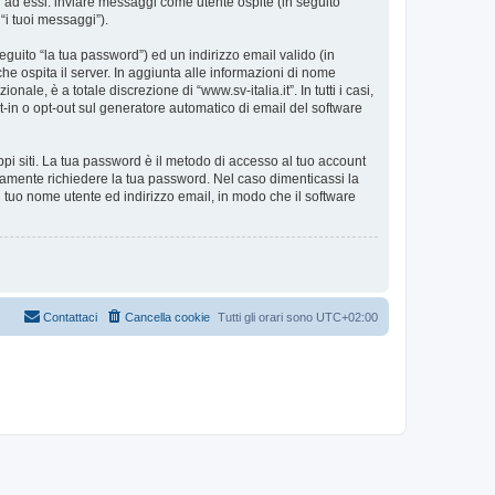
i ad essi: inviare messaggi come utente ospite (in seguito
 “i tuoi messaggi”).
eguito “la tua password”) ed un indirizzo email valido (in
 che ospita il server. In aggiunta alle informazioni di nome
ale, è a totale discrezione di “www.sv-italia.it”. In tutti i casi,
pt-in o opt-out sul generatore automatico di email del software
ppi siti. La tua password è il metodo di accesso al tuo account
timamente richiedere la tua password. Nel caso dimenticassi la
 tuo nome utente ed indirizzo email, in modo che il software
Contattaci
Cancella cookie
Tutti gli orari sono
UTC+02:00