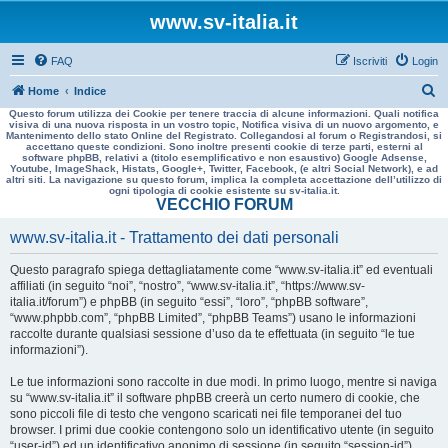
www.sv-italia.it
FAQ
Iscriviti
Login
C
Home
Indice
Questo forum utilizza dei Cookie per tenere traccia di alcune informazioni. Quali notifica
e
visiva di una nuova risposta in un vostro topic, Notifica visiva di un nuovo argomento, e
Mantenimento dello stato Online del Registrato. Collegandosi al forum o Registrandosi, si
r
accettano queste condizioni. Sono inoltre presenti cookie di terze parti, esterni al
software phpBB, relativi a (titolo esemplificativo e non esaustivo) Google Adsense,
c
Youtube, ImageShack, Histats, Google+, Twitter, Facebook, (e altri Social Network), e ad
altri siti. La navigazione su questo forum, implica la completa accettazione dell’utilizzo di
a
ogni tipologia di cookie esistente su sv-italia.it.
VECCHIO FORUM
www.sv-italia.it - Trattamento dei dati personali
Questo paragrafo spiega dettagliatamente come “www.sv-italia.it” ed eventuali
affiliati (in seguito “noi”, “nostro”, “www.sv-italia.it”, “https://www.sv-
italia.it/forum”) e phpBB (in seguito “essi”, “loro”, “phpBB software”,
“www.phpbb.com”, “phpBB Limited”, “phpBB Teams”) usano le informazioni
raccolte durante qualsiasi sessione d’uso da te effettuata (in seguito “le tue
informazioni”).
Le tue informazioni sono raccolte in due modi. In primo luogo, mentre si naviga
su “www.sv-italia.it” il software phpBB creerà un certo numero di cookie, che
sono piccoli file di testo che vengono scaricati nei file temporanei del tuo
browser. I primi due cookie contengono solo un identificativo utente (in seguito
“user-id”) ed un identificativo anonimo di sessione (in seguito “session-id”),