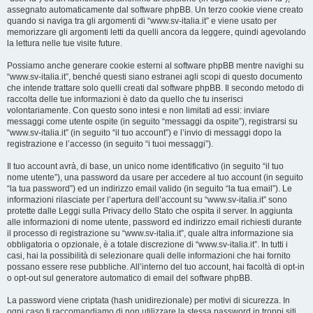
assegnato automaticamente dal software phpBB. Un terzo cookie viene creato
quando si naviga tra gli argomenti di “www.sv-italia.it” e viene usato per
memorizzare gli argomenti letti da quelli ancora da leggere, quindi agevolando
la lettura nelle tue visite future.
Possiamo anche generare cookie esterni al software phpBB mentre navighi su
“www.sv-italia.it”, benché questi siano estranei agli scopi di questo documento
che intende trattare solo quelli creati dal software phpBB. Il secondo metodo di
raccolta delle tue informazioni è dato da quello che tu inserisci
volontariamente. Con questo sono intesi e non limitati ad essi: inviare
messaggi come utente ospite (in seguito “messaggi da ospite”), registrarsi su
“www.sv-italia.it” (in seguito “il tuo account”) e l’invio di messaggi dopo la
registrazione e l’accesso (in seguito “i tuoi messaggi”).
Il tuo account avrà, di base, un unico nome identificativo (in seguito “il tuo
nome utente”), una password da usare per accedere al tuo account (in seguito
“la tua password”) ed un indirizzo email valido (in seguito “la tua email”). Le
informazioni rilasciate per l’apertura dell’account su “www.sv-italia.it” sono
protette dalle Leggi sulla Privacy dello Stato che ospita il server. In aggiunta
alle informazioni di nome utente, password ed indirizzo email richiesti durante
il processo di registrazione su “www.sv-italia.it”, quale altra informazione sia
obbligatoria o opzionale, è a totale discrezione di “www.sv-italia.it”. In tutti i
casi, hai la possibilità di selezionare quali delle informazioni che hai fornito
possano essere rese pubbliche. All’interno del tuo account, hai facoltà di opt-in
o opt-out sul generatore automatico di email del software phpBB.
La password viene criptata (hash unidirezionale) per motivi di sicurezza. In
ogni caso ti raccomandiamo di non utilizzare la stessa password in troppi siti.