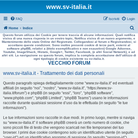
www.sv-italia.it
FAQ
Iscriviti
Login
C
Home
Indice
Questo forum utilizza dei Cookie per tenere traccia di alcune informazioni. Quali notifica
e
visiva di una nuova risposta in un vostro topic, Notifica visiva di un nuovo argomento, e
Mantenimento dello stato Online del Registrato. Collegandosi al forum o Registrandosi, si
r
accettano queste condizioni. Sono inoltre presenti cookie di terze parti, esterni al
software phpBB, relativi a (titolo esemplificativo e non esaustivo) Google Adsense,
c
Youtube, ImageShack, Histats, Google+, Twitter, Facebook, (e altri Social Network), e ad
altri siti. La navigazione su questo forum, implica la completa accettazione dell’utilizzo di
a
ogni tipologia di cookie esistente su sv-italia.it.
VECCHIO FORUM
www.sv-italia.it - Trattamento dei dati personali
Questo paragrafo spiega dettagliatamente come “www.sv-italia.it” ed eventuali
affiliati (in seguito “noi”, “nostro”, “www.sv-italia.it”, “https://www.sv-
italia.it/forum”) e phpBB (in seguito “essi”, “loro”, “phpBB software”,
“www.phpbb.com”, “phpBB Limited”, “phpBB Teams”) usano le informazioni
raccolte durante qualsiasi sessione d’uso da te effettuata (in seguito “le tue
informazioni”).
Le tue informazioni sono raccolte in due modi. In primo luogo, mentre si naviga
su “www.sv-italia.it” il software phpBB creerà un certo numero di cookie, che
sono piccoli file di testo che vengono scaricati nei file temporanei del tuo
browser. I primi due cookie contengono solo un identificativo utente (in seguito
“user-id”) ed un identificativo anonimo di sessione (in seguito “session-id”),