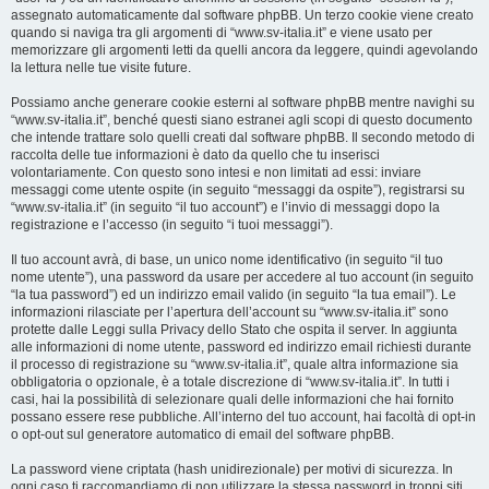
assegnato automaticamente dal software phpBB. Un terzo cookie viene creato
quando si naviga tra gli argomenti di “www.sv-italia.it” e viene usato per
memorizzare gli argomenti letti da quelli ancora da leggere, quindi agevolando
la lettura nelle tue visite future.
Possiamo anche generare cookie esterni al software phpBB mentre navighi su
“www.sv-italia.it”, benché questi siano estranei agli scopi di questo documento
che intende trattare solo quelli creati dal software phpBB. Il secondo metodo di
raccolta delle tue informazioni è dato da quello che tu inserisci
volontariamente. Con questo sono intesi e non limitati ad essi: inviare
messaggi come utente ospite (in seguito “messaggi da ospite”), registrarsi su
“www.sv-italia.it” (in seguito “il tuo account”) e l’invio di messaggi dopo la
registrazione e l’accesso (in seguito “i tuoi messaggi”).
Il tuo account avrà, di base, un unico nome identificativo (in seguito “il tuo
nome utente”), una password da usare per accedere al tuo account (in seguito
“la tua password”) ed un indirizzo email valido (in seguito “la tua email”). Le
informazioni rilasciate per l’apertura dell’account su “www.sv-italia.it” sono
protette dalle Leggi sulla Privacy dello Stato che ospita il server. In aggiunta
alle informazioni di nome utente, password ed indirizzo email richiesti durante
il processo di registrazione su “www.sv-italia.it”, quale altra informazione sia
obbligatoria o opzionale, è a totale discrezione di “www.sv-italia.it”. In tutti i
casi, hai la possibilità di selezionare quali delle informazioni che hai fornito
possano essere rese pubbliche. All’interno del tuo account, hai facoltà di opt-in
o opt-out sul generatore automatico di email del software phpBB.
La password viene criptata (hash unidirezionale) per motivi di sicurezza. In
ogni caso ti raccomandiamo di non utilizzare la stessa password in troppi siti.