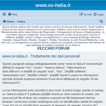
www.sv-italia.it
FAQ
Iscriviti
Login
C
Home
Indice
Questo forum utilizza dei Cookie per tenere traccia di alcune informazioni. Quali notifica
e
visiva di una nuova risposta in un vostro topic, Notifica visiva di un nuovo argomento, e
Mantenimento dello stato Online del Registrato. Collegandosi al forum o Registrandosi, si
r
accettano queste condizioni. Sono inoltre presenti cookie di terze parti, esterni al
software phpBB, relativi a (titolo esemplificativo e non esaustivo) Google Adsense,
c
Youtube, ImageShack, Histats, Google+, Twitter, Facebook, (e altri Social Network), e ad
altri siti. La navigazione su questo forum, implica la completa accettazione dell’utilizzo di
a
ogni tipologia di cookie esistente su sv-italia.it.
VECCHIO FORUM
www.sv-italia.it - Trattamento dei dati personali
Questo paragrafo spiega dettagliatamente come “www.sv-italia.it” ed eventuali
affiliati (in seguito “noi”, “nostro”, “www.sv-italia.it”, “https://www.sv-
italia.it/forum”) e phpBB (in seguito “essi”, “loro”, “phpBB software”,
“www.phpbb.com”, “phpBB Limited”, “phpBB Teams”) usano le informazioni
raccolte durante qualsiasi sessione d’uso da te effettuata (in seguito “le tue
informazioni”).
Le tue informazioni sono raccolte in due modi. In primo luogo, mentre si naviga
su “www.sv-italia.it” il software phpBB creerà un certo numero di cookie, che
sono piccoli file di testo che vengono scaricati nei file temporanei del tuo
browser. I primi due cookie contengono solo un identificativo utente (in seguito
“user-id”) ed un identificativo anonimo di sessione (in seguito “session-id”),