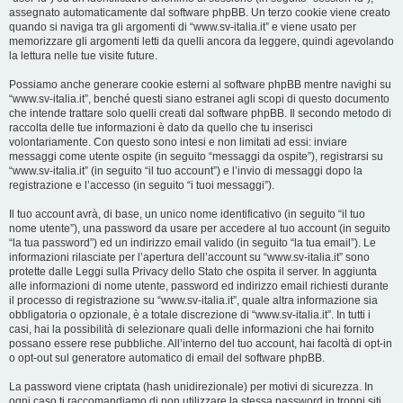
assegnato automaticamente dal software phpBB. Un terzo cookie viene creato
quando si naviga tra gli argomenti di “www.sv-italia.it” e viene usato per
memorizzare gli argomenti letti da quelli ancora da leggere, quindi agevolando
la lettura nelle tue visite future.
Possiamo anche generare cookie esterni al software phpBB mentre navighi su
“www.sv-italia.it”, benché questi siano estranei agli scopi di questo documento
che intende trattare solo quelli creati dal software phpBB. Il secondo metodo di
raccolta delle tue informazioni è dato da quello che tu inserisci
volontariamente. Con questo sono intesi e non limitati ad essi: inviare
messaggi come utente ospite (in seguito “messaggi da ospite”), registrarsi su
“www.sv-italia.it” (in seguito “il tuo account”) e l’invio di messaggi dopo la
registrazione e l’accesso (in seguito “i tuoi messaggi”).
Il tuo account avrà, di base, un unico nome identificativo (in seguito “il tuo
nome utente”), una password da usare per accedere al tuo account (in seguito
“la tua password”) ed un indirizzo email valido (in seguito “la tua email”). Le
informazioni rilasciate per l’apertura dell’account su “www.sv-italia.it” sono
protette dalle Leggi sulla Privacy dello Stato che ospita il server. In aggiunta
alle informazioni di nome utente, password ed indirizzo email richiesti durante
il processo di registrazione su “www.sv-italia.it”, quale altra informazione sia
obbligatoria o opzionale, è a totale discrezione di “www.sv-italia.it”. In tutti i
casi, hai la possibilità di selezionare quali delle informazioni che hai fornito
possano essere rese pubbliche. All’interno del tuo account, hai facoltà di opt-in
o opt-out sul generatore automatico di email del software phpBB.
La password viene criptata (hash unidirezionale) per motivi di sicurezza. In
ogni caso ti raccomandiamo di non utilizzare la stessa password in troppi siti.