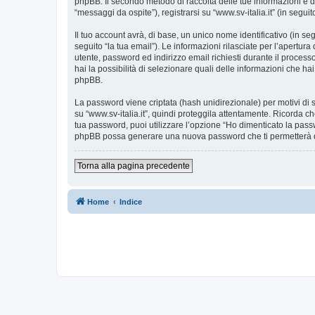
phpBB. Il secondo metodo di raccolta delle tue informazioni è d
“messaggi da ospite”), registrarsi su “www.sv-italia.it” (in seguit
Il tuo account avrà, di base, un unico nome identificativo (in s
seguito “la tua email”). Le informazioni rilasciate per l’apertura
utente, password ed indirizzo email richiesti durante il processo d
hai la possibilità di selezionare quali delle informazioni che ha
phpBB.
La password viene criptata (hash unidirezionale) per motivi di s
su “www.sv-italia.it”, quindi proteggila attentamente. Ricorda ch
tua password, puoi utilizzare l’opzione “Ho dimenticato la pass
phpBB possa generare una nuova password che ti permetterà 
Torna alla pagina precedente
Home
Indice