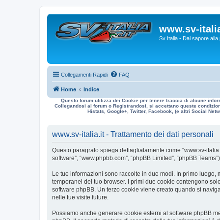
www.sv-italia
Sv Italia - Dai sapore all
Collegamenti Rapidi
FAQ
Home
Indice
Questo forum utilizza dei Cookie per tenere traccia di alcune infor
Collegandosi al forum o Registrandosi, si accettano queste condizioni
Histats, Google+, Twitter, Facebook, (e altri Social Netwo
www.sv-italia.it - Trattamento dei dati personali
Questo paragrafo spiega dettagliatamente come “www.sv-italia.it” ed
software”, “www.phpbb.com”, “phpBB Limited”, “phpBB Teams”) usa
Le tue informazioni sono raccolte in due modi. In primo luogo, me
temporanei del tuo browser. I primi due cookie contengono solo 
software phpBB. Un terzo cookie viene creato quando si naviga t
nelle tue visite future.
Possiamo anche generare cookie esterni al software phpBB mentre