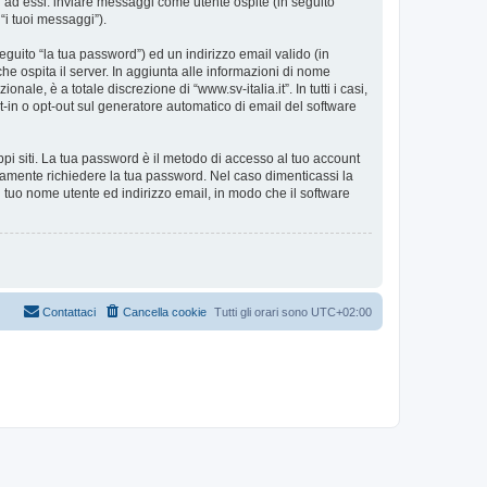
i ad essi: inviare messaggi come utente ospite (in seguito
 “i tuoi messaggi”).
eguito “la tua password”) ed un indirizzo email valido (in
 che ospita il server. In aggiunta alle informazioni di nome
ale, è a totale discrezione di “www.sv-italia.it”. In tutti i casi,
pt-in o opt-out sul generatore automatico di email del software
ppi siti. La tua password è il metodo di accesso al tuo account
timamente richiedere la tua password. Nel caso dimenticassi la
 tuo nome utente ed indirizzo email, in modo che il software
Contattaci
Cancella cookie
Tutti gli orari sono
UTC+02:00