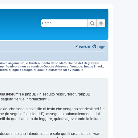
Cerca
Ricerca avanzata
Iscriviti
Login
n nuovo argomento, e Mantenimento dello stato Online del Registrato.
 esemplificativo e non esaustivo) Google Adsense, Youtube, ImageShack,
izzo di ogni tipologia di cookie esistente su sv-italia.it.
alia.it/forum”) e phpBB (in seguito “essi”, “loro”, “phpBB
eguito “le tue informazioni”).
ie, che sono piccoli file di testo che vengono scaricati nei file
ione (in seguito “session-id”), assegnato automaticamente dal
etti da quelli ancora da leggere, quindi agevolando la lettura
ocumento che intende trattare solo quelli creati dal software