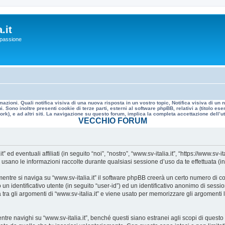
.it
a passione
mazioni. Quali notifica visiva di una nuova risposta in un vostro topic, Notifica visiva di u
. Sono inoltre presenti cookie di terze parti, esterni al software phpBB, relativi a (titolo
rk), e ad altri siti. La navigazione su questo forum, implica la completa accettazione dell’util
VECCHIO FORUM
 eventuali affiliati (in seguito “noi”, “nostro”, “www.sv-italia.it”, “https://www.sv-it
no le informazioni raccolte durante qualsiasi sessione d’uso da te effettuata (in s
ntre si naviga su “www.sv-italia.it” il software phpBB creerà un certo numero di cook
un identificativo utente (in seguito “user-id”) ed un identificativo anonimo di sess
ra gli argomenti di “www.sv-italia.it” e viene usato per memorizzare gli argomenti l
 navighi su “www.sv-italia.it”, benché questi siano estranei agli scopi di questo d