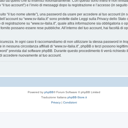
ato da quello che tu inserisci volontariamente. Con questo sono intesi e non limitat
o “il tuo account”) e l’invio di messaggi dopo la registrazione e l’accesso (in seguito
eguito “il tuo nome utente”), una password da usare per accedere al tuo account (in s
 dell’account su “www.sv-italia.it” sono protette dalle Leggi sulla Privacy dello Stato
i registrazione su “www.sv-italia.it”, quale altra informazione sia obbligatoria o opzion
i fornito possano essere rese pubbliche. All’interno del tuo account, hai facoltà di o
icurezza. In ogni caso ti raccomandiamo di non utilizzare la stessa password in tro
e in nessuna circostanza affiliati di “www.sv-italia.it”, phpBB o terzi possono legit
word” prevista dal software phpBB. Durante questo procedimento ti verrà richiesto il
di accedere nuovamente al tuo account.
Powered by
phpBB
® Forum Software © phpBB Limited
Traduzione Italiana
phpBB-Store.it
Privacy
|
Condizioni