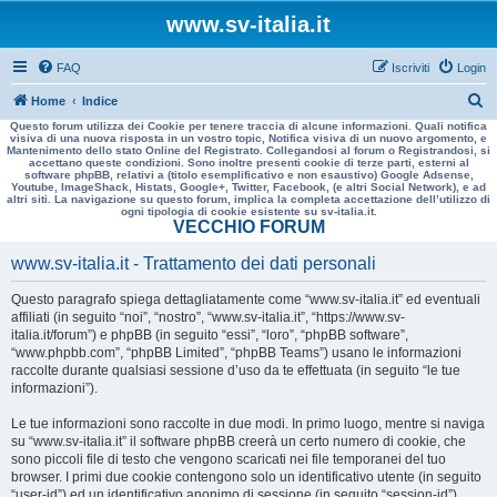
www.sv-italia.it
FAQ
Iscriviti
Login
C
Home
Indice
Questo forum utilizza dei Cookie per tenere traccia di alcune informazioni. Quali notifica
e
visiva di una nuova risposta in un vostro topic, Notifica visiva di un nuovo argomento, e
Mantenimento dello stato Online del Registrato. Collegandosi al forum o Registrandosi, si
r
accettano queste condizioni. Sono inoltre presenti cookie di terze parti, esterni al
software phpBB, relativi a (titolo esemplificativo e non esaustivo) Google Adsense,
c
Youtube, ImageShack, Histats, Google+, Twitter, Facebook, (e altri Social Network), e ad
altri siti. La navigazione su questo forum, implica la completa accettazione dell’utilizzo di
a
ogni tipologia di cookie esistente su sv-italia.it.
VECCHIO FORUM
www.sv-italia.it - Trattamento dei dati personali
Questo paragrafo spiega dettagliatamente come “www.sv-italia.it” ed eventuali
affiliati (in seguito “noi”, “nostro”, “www.sv-italia.it”, “https://www.sv-
italia.it/forum”) e phpBB (in seguito “essi”, “loro”, “phpBB software”,
“www.phpbb.com”, “phpBB Limited”, “phpBB Teams”) usano le informazioni
raccolte durante qualsiasi sessione d’uso da te effettuata (in seguito “le tue
informazioni”).
Le tue informazioni sono raccolte in due modi. In primo luogo, mentre si naviga
su “www.sv-italia.it” il software phpBB creerà un certo numero di cookie, che
sono piccoli file di testo che vengono scaricati nei file temporanei del tuo
browser. I primi due cookie contengono solo un identificativo utente (in seguito
“user-id”) ed un identificativo anonimo di sessione (in seguito “session-id”),