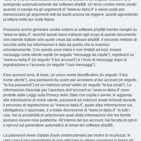
assegnato automaticamente dal software phpBB. Un terzo cookie viene creato
quando si naviga tra gli argomenti di “www.sv-italia.it” e viene usato per
memorizzare gli argomenti letti da quelli ancora da leggere, quindi agevolando
la lettura nelle tue visite future.
Possiamo anche generare cookie esterni al software phpBB mentre navighi su
“www.sv-italia.it”, benché questi siano estranei agli scopi di questo documento
che intende trattare solo quelli creati dal software phpBB. Il secondo metodo di
raccolta delle tue informazioni è dato da quello che tu inserisci
volontariamente. Con questo sono intesi e non limitati ad essi: inviare
messaggi come utente ospite (in seguito “messaggi da ospite”), registrarsi su
“www.sv-italia.it” (in seguito “il tuo account”) e l’invio di messaggi dopo la
registrazione e l’accesso (in seguito “i tuoi messaggi”).
Il tuo account avrà, di base, un unico nome identificativo (in seguito “il tuo
nome utente”), una password da usare per accedere al tuo account (in seguito
“la tua password”) ed un indirizzo email valido (in seguito “la tua email”). Le
informazioni rilasciate per l’apertura dell’account su “www.sv-italia.it” sono
protette dalle Leggi sulla Privacy dello Stato che ospita il server. In aggiunta
alle informazioni di nome utente, password ed indirizzo email richiesti durante
il processo di registrazione su “www.sv-italia.it”, quale altra informazione sia
obbligatoria o opzionale, è a totale discrezione di “www.sv-italia.it”. In tutti i
casi, hai la possibilità di selezionare quali delle informazioni che hai fornito
possano essere rese pubbliche. All’interno del tuo account, hai facoltà di opt-in
o opt-out sul generatore automatico di email del software phpBB.
La password viene criptata (hash unidirezionale) per motivi di sicurezza. In
ogni caso ti raccomandiamo di non utilizzare la stessa password in troppi siti.