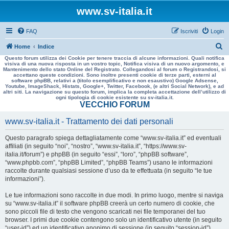
www.sv-italia.it
FAQ
Iscriviti
Login
C
Home
Indice
Questo forum utilizza dei Cookie per tenere traccia di alcune informazioni. Quali notifica
e
visiva di una nuova risposta in un vostro topic, Notifica visiva di un nuovo argomento, e
Mantenimento dello stato Online del Registrato. Collegandosi al forum o Registrandosi, si
r
accettano queste condizioni. Sono inoltre presenti cookie di terze parti, esterni al
software phpBB, relativi a (titolo esemplificativo e non esaustivo) Google Adsense,
c
Youtube, ImageShack, Histats, Google+, Twitter, Facebook, (e altri Social Network), e ad
altri siti. La navigazione su questo forum, implica la completa accettazione dell’utilizzo di
a
ogni tipologia di cookie esistente su sv-italia.it.
VECCHIO FORUM
www.sv-italia.it - Trattamento dei dati personali
Questo paragrafo spiega dettagliatamente come “www.sv-italia.it” ed eventuali
affiliati (in seguito “noi”, “nostro”, “www.sv-italia.it”, “https://www.sv-
italia.it/forum”) e phpBB (in seguito “essi”, “loro”, “phpBB software”,
“www.phpbb.com”, “phpBB Limited”, “phpBB Teams”) usano le informazioni
raccolte durante qualsiasi sessione d’uso da te effettuata (in seguito “le tue
informazioni”).
Le tue informazioni sono raccolte in due modi. In primo luogo, mentre si naviga
su “www.sv-italia.it” il software phpBB creerà un certo numero di cookie, che
sono piccoli file di testo che vengono scaricati nei file temporanei del tuo
browser. I primi due cookie contengono solo un identificativo utente (in seguito
“user-id”) ed un identificativo anonimo di sessione (in seguito “session-id”),