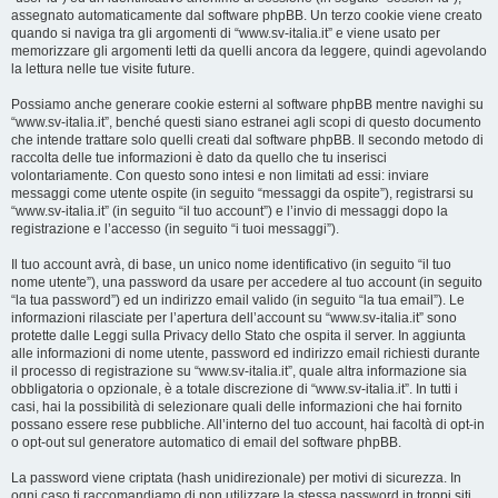
assegnato automaticamente dal software phpBB. Un terzo cookie viene creato
quando si naviga tra gli argomenti di “www.sv-italia.it” e viene usato per
memorizzare gli argomenti letti da quelli ancora da leggere, quindi agevolando
la lettura nelle tue visite future.
Possiamo anche generare cookie esterni al software phpBB mentre navighi su
“www.sv-italia.it”, benché questi siano estranei agli scopi di questo documento
che intende trattare solo quelli creati dal software phpBB. Il secondo metodo di
raccolta delle tue informazioni è dato da quello che tu inserisci
volontariamente. Con questo sono intesi e non limitati ad essi: inviare
messaggi come utente ospite (in seguito “messaggi da ospite”), registrarsi su
“www.sv-italia.it” (in seguito “il tuo account”) e l’invio di messaggi dopo la
registrazione e l’accesso (in seguito “i tuoi messaggi”).
Il tuo account avrà, di base, un unico nome identificativo (in seguito “il tuo
nome utente”), una password da usare per accedere al tuo account (in seguito
“la tua password”) ed un indirizzo email valido (in seguito “la tua email”). Le
informazioni rilasciate per l’apertura dell’account su “www.sv-italia.it” sono
protette dalle Leggi sulla Privacy dello Stato che ospita il server. In aggiunta
alle informazioni di nome utente, password ed indirizzo email richiesti durante
il processo di registrazione su “www.sv-italia.it”, quale altra informazione sia
obbligatoria o opzionale, è a totale discrezione di “www.sv-italia.it”. In tutti i
casi, hai la possibilità di selezionare quali delle informazioni che hai fornito
possano essere rese pubbliche. All’interno del tuo account, hai facoltà di opt-in
o opt-out sul generatore automatico di email del software phpBB.
La password viene criptata (hash unidirezionale) per motivi di sicurezza. In
ogni caso ti raccomandiamo di non utilizzare la stessa password in troppi siti.