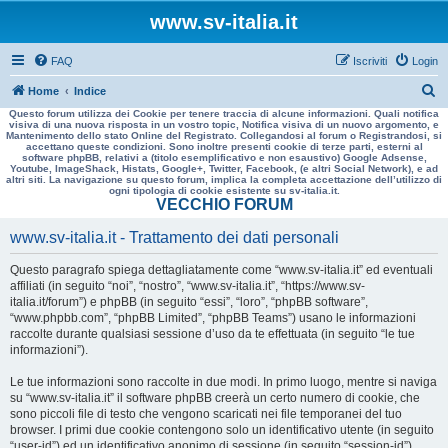
www.sv-italia.it
FAQ
Iscriviti
Login
C
Home
Indice
Questo forum utilizza dei Cookie per tenere traccia di alcune informazioni. Quali notifica
e
visiva di una nuova risposta in un vostro topic, Notifica visiva di un nuovo argomento, e
Mantenimento dello stato Online del Registrato. Collegandosi al forum o Registrandosi, si
r
accettano queste condizioni. Sono inoltre presenti cookie di terze parti, esterni al
software phpBB, relativi a (titolo esemplificativo e non esaustivo) Google Adsense,
c
Youtube, ImageShack, Histats, Google+, Twitter, Facebook, (e altri Social Network), e ad
altri siti. La navigazione su questo forum, implica la completa accettazione dell’utilizzo di
a
ogni tipologia di cookie esistente su sv-italia.it.
VECCHIO FORUM
www.sv-italia.it - Trattamento dei dati personali
Questo paragrafo spiega dettagliatamente come “www.sv-italia.it” ed eventuali
affiliati (in seguito “noi”, “nostro”, “www.sv-italia.it”, “https://www.sv-
italia.it/forum”) e phpBB (in seguito “essi”, “loro”, “phpBB software”,
“www.phpbb.com”, “phpBB Limited”, “phpBB Teams”) usano le informazioni
raccolte durante qualsiasi sessione d’uso da te effettuata (in seguito “le tue
informazioni”).
Le tue informazioni sono raccolte in due modi. In primo luogo, mentre si naviga
su “www.sv-italia.it” il software phpBB creerà un certo numero di cookie, che
sono piccoli file di testo che vengono scaricati nei file temporanei del tuo
browser. I primi due cookie contengono solo un identificativo utente (in seguito
“user-id”) ed un identificativo anonimo di sessione (in seguito “session-id”),