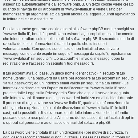
assegnato automaticamente dal software phpBB. Un terzo cookie viene creato
quando si naviga tra gli argomenti di “www.sv-italia.it” e viene usato per
memorizzare gli argomenti letti da quelli ancora da leggere, quindi agevolando
la lettura nelle tue visite future.
Possiamo anche generare cookie esterni al software phpBB mentre navighi su
“www.sv-italia.it”, benché questi siano estranei agli scopi di questo documento
che intende trattare solo quelli creati dal software phpBB. Il secondo metodo di
raccolta delle tue informazioni è dato da quello che tu inserisci
volontariamente. Con questo sono intesi e non limitati ad essi: inviare
messaggi come utente ospite (in seguito “messaggi da ospite”), registrarsi su
“www.sv-italia.it” (in seguito “il tuo account”) e l’invio di messaggi dopo la
registrazione e l’accesso (in seguito “i tuoi messaggi”).
Il tuo account avrà, di base, un unico nome identificativo (in seguito “il tuo
nome utente”), una password da usare per accedere al tuo account (in seguito
“la tua password”) ed un indirizzo email valido (in seguito “la tua email”). Le
informazioni rilasciate per l’apertura dell’account su “www.sv-italia.it” sono
protette dalle Leggi sulla Privacy dello Stato che ospita il server. In aggiunta
alle informazioni di nome utente, password ed indirizzo email richiesti durante
il processo di registrazione su “www.sv-italia.it”, quale altra informazione sia
obbligatoria o opzionale, è a totale discrezione di “www.sv-italia.it”. In tutti i
casi, hai la possibilità di selezionare quali delle informazioni che hai fornito
possano essere rese pubbliche. All’interno del tuo account, hai facoltà di opt-in
o opt-out sul generatore automatico di email del software phpBB.
La password viene criptata (hash unidirezionale) per motivi di sicurezza. In
ogni caso ti raccomandiamo di non utilizzare la stessa password in troppi siti.