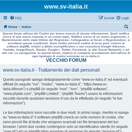
www.sv-italia.it
FAQ
Iscriviti
Login
C
Home
Indice
Questo forum utilizza dei Cookie per tenere traccia di alcune informazioni. Quali notifica
e
visiva di una nuova risposta in un vostro topic, Notifica visiva di un nuovo argomento, e
Mantenimento dello stato Online del Registrato. Collegandosi al forum o Registrandosi, si
r
accettano queste condizioni. Sono inoltre presenti cookie di terze parti, esterni al
software phpBB, relativi a (titolo esemplificativo e non esaustivo) Google Adsense,
c
Youtube, ImageShack, Histats, Google+, Twitter, Facebook, (e altri Social Network), e ad
altri siti. La navigazione su questo forum, implica la completa accettazione dell’utilizzo di
a
ogni tipologia di cookie esistente su sv-italia.it.
VECCHIO FORUM
www.sv-italia.it - Trattamento dei dati personali
Questo paragrafo spiega dettagliatamente come “www.sv-italia.it” ed eventuali
affiliati (in seguito “noi”, “nostro”, “www.sv-italia.it”, “https://www.sv-
italia.it/forum”) e phpBB (in seguito “essi”, “loro”, “phpBB software”,
“www.phpbb.com”, “phpBB Limited”, “phpBB Teams”) usano le informazioni
raccolte durante qualsiasi sessione d’uso da te effettuata (in seguito “le tue
informazioni”).
Le tue informazioni sono raccolte in due modi. In primo luogo, mentre si naviga
su “www.sv-italia.it” il software phpBB creerà un certo numero di cookie, che
sono piccoli file di testo che vengono scaricati nei file temporanei del tuo
browser. I primi due cookie contengono solo un identificativo utente (in seguito
“user-id”) ed un identificativo anonimo di sessione (in seguito “session-id”),