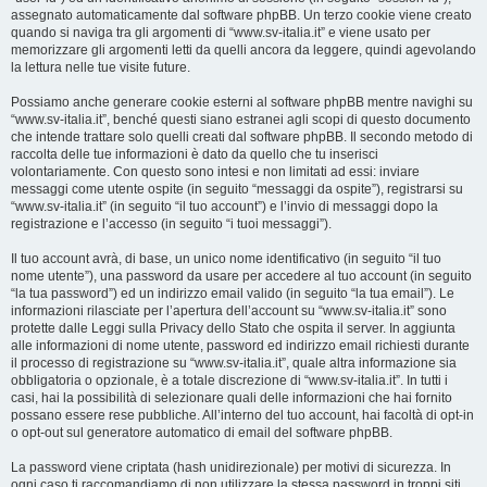
assegnato automaticamente dal software phpBB. Un terzo cookie viene creato
quando si naviga tra gli argomenti di “www.sv-italia.it” e viene usato per
memorizzare gli argomenti letti da quelli ancora da leggere, quindi agevolando
la lettura nelle tue visite future.
Possiamo anche generare cookie esterni al software phpBB mentre navighi su
“www.sv-italia.it”, benché questi siano estranei agli scopi di questo documento
che intende trattare solo quelli creati dal software phpBB. Il secondo metodo di
raccolta delle tue informazioni è dato da quello che tu inserisci
volontariamente. Con questo sono intesi e non limitati ad essi: inviare
messaggi come utente ospite (in seguito “messaggi da ospite”), registrarsi su
“www.sv-italia.it” (in seguito “il tuo account”) e l’invio di messaggi dopo la
registrazione e l’accesso (in seguito “i tuoi messaggi”).
Il tuo account avrà, di base, un unico nome identificativo (in seguito “il tuo
nome utente”), una password da usare per accedere al tuo account (in seguito
“la tua password”) ed un indirizzo email valido (in seguito “la tua email”). Le
informazioni rilasciate per l’apertura dell’account su “www.sv-italia.it” sono
protette dalle Leggi sulla Privacy dello Stato che ospita il server. In aggiunta
alle informazioni di nome utente, password ed indirizzo email richiesti durante
il processo di registrazione su “www.sv-italia.it”, quale altra informazione sia
obbligatoria o opzionale, è a totale discrezione di “www.sv-italia.it”. In tutti i
casi, hai la possibilità di selezionare quali delle informazioni che hai fornito
possano essere rese pubbliche. All’interno del tuo account, hai facoltà di opt-in
o opt-out sul generatore automatico di email del software phpBB.
La password viene criptata (hash unidirezionale) per motivi di sicurezza. In
ogni caso ti raccomandiamo di non utilizzare la stessa password in troppi siti.