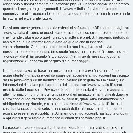
assegnato automaticamente dal software phpBB. Un terzo cookie viene creato
quando si naviga tra gli argomenti di “www.sv-italia.it” e viene usato per
memorizzare gli argomenti letti da quelli ancora da leggere, quindi agevolando
la lettura nelle tue visite future.
Possiamo anche generare cookie esterni al software phpBB mentre navighi su
“www.sv-italia.it”, benché questi siano estranei agli scopi di questo documento
che intende trattare solo quelli creati dal software phpBB. Il secondo metodo di
raccolta delle tue informazioni è dato da quello che tu inserisci
volontariamente. Con questo sono intesi e non limitati ad essi: inviare
messaggi come utente ospite (in seguito “messaggi da ospite”), registrarsi su
“www.sv-italia.it” (in seguito “il tuo account”) e l’invio di messaggi dopo la
registrazione e l’accesso (in seguito “i tuoi messaggi”).
Il tuo account avrà, di base, un unico nome identificativo (in seguito “il tuo
nome utente”), una password da usare per accedere al tuo account (in seguito
“la tua password”) ed un indirizzo email valido (in seguito “la tua email”). Le
informazioni rilasciate per l’apertura dell’account su “www.sv-italia.it” sono
protette dalle Leggi sulla Privacy dello Stato che ospita il server. In aggiunta
alle informazioni di nome utente, password ed indirizzo email richiesti durante
il processo di registrazione su “www.sv-italia.it”, quale altra informazione sia
obbligatoria o opzionale, è a totale discrezione di “www.sv-italia.it”. In tutti i
casi, hai la possibilità di selezionare quali delle informazioni che hai fornito
possano essere rese pubbliche. All’interno del tuo account, hai facoltà di opt-in
o opt-out sul generatore automatico di email del software phpBB.
La password viene criptata (hash unidirezionale) per motivi di sicurezza. In
ogni caso ti raccomandiamo di non utilizzare la stessa password in troppi siti.