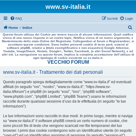
www.sv-italia.it
FAQ
Iscriviti
Login
C
Home
Indice
Questo forum utilizza dei Cookie per tenere traccia di alcune informazioni. Quali notifica
e
visiva di una nuova risposta in un vostro topic, Notifica visiva di un nuovo argomento, e
Mantenimento dello stato Online del Registrato. Collegandosi al forum o Registrandosi, si
r
accettano queste condizioni. Sono inoltre presenti cookie di terze parti, esterni al
software phpBB, relativi a (titolo esemplificativo e non esaustivo) Google Adsense,
c
Youtube, ImageShack, Histats, Google+, Twitter, Facebook, (e altri Social Network), e ad
altri siti. La navigazione su questo forum, implica la completa accettazione dell’utilizzo di
a
ogni tipologia di cookie esistente su sv-italia.it.
VECCHIO FORUM
www.sv-italia.it - Trattamento dei dati personali
Questo paragrafo spiega dettagliatamente come “www.sv-italia.it” ed eventuali
affiliati (in seguito “noi”, “nostro”, “www.sv-italia.it”, “https://www.sv-
italia.it/forum”) e phpBB (in seguito “essi”, “loro”, “phpBB software”,
“www.phpbb.com”, “phpBB Limited”, “phpBB Teams”) usano le informazioni
raccolte durante qualsiasi sessione d’uso da te effettuata (in seguito “le tue
informazioni”).
Le tue informazioni sono raccolte in due modi. In primo luogo, mentre si naviga
su “www.sv-italia.it” il software phpBB creerà un certo numero di cookie, che
sono piccoli file di testo che vengono scaricati nei file temporanei del tuo
browser. I primi due cookie contengono solo un identificativo utente (in seguito
“user-id”) ed un identificativo anonimo di sessione (in seguito “session-id”),