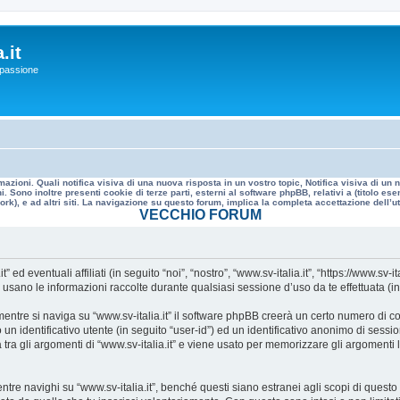
.it
a passione
mazioni. Quali notifica visiva di una nuova risposta in un vostro topic, Notifica visiva di u
. Sono inoltre presenti cookie di terze parti, esterni al software phpBB, relativi a (titolo
rk), e ad altri siti. La navigazione su questo forum, implica la completa accettazione dell’util
VECCHIO FORUM
 eventuali affiliati (in seguito “noi”, “nostro”, “www.sv-italia.it”, “https://www.sv-it
no le informazioni raccolte durante qualsiasi sessione d’uso da te effettuata (in s
ntre si naviga su “www.sv-italia.it” il software phpBB creerà un certo numero di cook
un identificativo utente (in seguito “user-id”) ed un identificativo anonimo di sess
ra gli argomenti di “www.sv-italia.it” e viene usato per memorizzare gli argomenti l
 navighi su “www.sv-italia.it”, benché questi siano estranei agli scopi di questo d