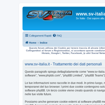
www.sv-italia
Sv Italia - Dai sapore all
Collegamenti Rapidi
FAQ
Home
Indice
Questo forum utilizza dei Cookie per tenere traccia di alcune infor
Collegandosi al forum o Registrandosi, si accettano queste condizioni
Histats, Google+, Twitter, Facebook, (e altri Social Netwo
www.sv-italia.it - Trattamento dei dati personali
Questo paragrafo spiega dettagliatamente come “www.sv-italia.it” ed
software”, “www.phpbb.com”, “phpBB Limited”, “phpBB Teams”) usa
Le tue informazioni sono raccolte in due modi. In primo luogo, me
temporanei del tuo browser. I primi due cookie contengono solo 
software phpBB. Un terzo cookie viene creato quando si naviga t
nelle tue visite future.
Possiamo anche generare cookie esterni al software phpBB mentre