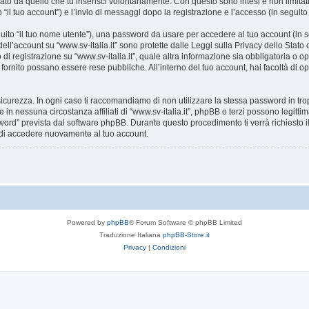
ato da quello che tu inserisci volontariamente. Con questo sono intesi e non limitat
o “il tuo account”) e l’invio di messaggi dopo la registrazione e l’accesso (in seguito
eguito “il tuo nome utente”), una password da usare per accedere al tuo account (in s
 dell’account su “www.sv-italia.it” sono protette dalle Leggi sulla Privacy dello Stato
i registrazione su “www.sv-italia.it”, quale altra informazione sia obbligatoria o opzion
i fornito possano essere rese pubbliche. All’interno del tuo account, hai facoltà di o
icurezza. In ogni caso ti raccomandiamo di non utilizzare la stessa password in tro
e in nessuna circostanza affiliati di “www.sv-italia.it”, phpBB o terzi possono legit
word” prevista dal software phpBB. Durante questo procedimento ti verrà richiesto il
di accedere nuovamente al tuo account.
Powered by
phpBB
® Forum Software © phpBB Limited
Traduzione Italiana
phpBB-Store.it
Privacy
|
Condizioni