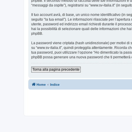
phpBB. Il secondo metodo di raccolta delle tue informazioni è d
“messaggi da ospite”), registrarsi su “www.sv-italia.it” (in seguit
Il tuo account avrà, di base, un unico nome identificativo (in s
seguito “la tua email”). Le informazioni rilasciate per l’apertura
utente, password ed indirizzo email richiesti durante il processo d
hai la possibilità di selezionare quali delle informazioni che ha
phpBB.
La password viene criptata (hash unidirezionale) per motivi di s
su “www.sv-italia.it”, quindi proteggila attentamente. Ricorda ch
tua password, puoi utilizzare l’opzione “Ho dimenticato la pass
phpBB possa generare una nuova password che ti permetterà 
Torna alla pagina precedente
Home
Indice