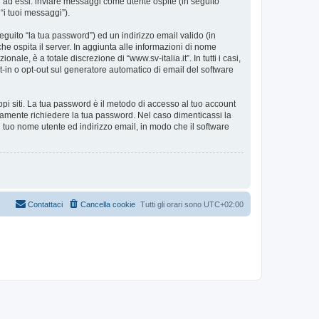
i ad essi: inviare messaggi come utente ospite (in seguito
 “i tuoi messaggi”).
eguito “la tua password”) ed un indirizzo email valido (in
 che ospita il server. In aggiunta alle informazioni di nome
ale, è a totale discrezione di “www.sv-italia.it”. In tutti i casi,
pt-in o opt-out sul generatore automatico di email del software
ppi siti. La tua password è il metodo di accesso al tuo account
timamente richiedere la tua password. Nel caso dimenticassi la
 tuo nome utente ed indirizzo email, in modo che il software
Contattaci
Cancella cookie
Tutti gli orari sono
UTC+02:00