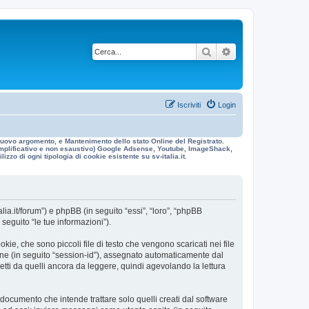
Cerca
Ricerca avanzata
Iscriviti
Login
n nuovo argomento, e Mantenimento dello stato Online del Registrato.
 esemplificativo e non esaustivo) Google Adsense, Youtube, ImageShack,
izzo di ogni tipologia di cookie esistente su sv-italia.it.
alia.it/forum”) e phpBB (in seguito “essi”, “loro”, “phpBB
eguito “le tue informazioni”).
ie, che sono piccoli file di testo che vengono scaricati nei file
ione (in seguito “session-id”), assegnato automaticamente dal
etti da quelli ancora da leggere, quindi agevolando la lettura
ocumento che intende trattare solo quelli creati dal software