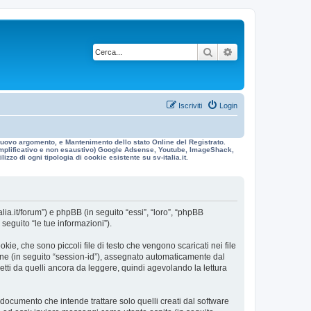
Cerca
Ricerca avanzata
Iscriviti
Login
n nuovo argomento, e Mantenimento dello stato Online del Registrato.
 esemplificativo e non esaustivo) Google Adsense, Youtube, ImageShack,
izzo di ogni tipologia di cookie esistente su sv-italia.it.
alia.it/forum”) e phpBB (in seguito “essi”, “loro”, “phpBB
eguito “le tue informazioni”).
ie, che sono piccoli file di testo che vengono scaricati nei file
ione (in seguito “session-id”), assegnato automaticamente dal
etti da quelli ancora da leggere, quindi agevolando la lettura
ocumento che intende trattare solo quelli creati dal software