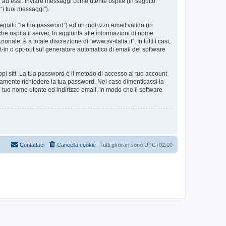
i ad essi: inviare messaggi come utente ospite (in seguito
 “i tuoi messaggi”).
eguito “la tua password”) ed un indirizzo email valido (in
 che ospita il server. In aggiunta alle informazioni di nome
ale, è a totale discrezione di “www.sv-italia.it”. In tutti i casi,
pt-in o opt-out sul generatore automatico di email del software
ppi siti. La tua password è il metodo di accesso al tuo account
timamente richiedere la tua password. Nel caso dimenticassi la
 tuo nome utente ed indirizzo email, in modo che il software
Contattaci
Cancella cookie
Tutti gli orari sono
UTC+02:00