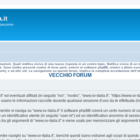
.it
a passione
mazioni. Quali notifica visiva di una nuova risposta in un vostro topic, Notifica visiva di u
. Sono inoltre presenti cookie di terze parti, esterni al software phpBB, relativi a (titolo
rk), e ad altri siti. La navigazione su questo forum, implica la completa accettazione dell’util
VECCHIO FORUM
 eventuali affiliati (in seguito “noi”, “nostro”, “www.sv-italia.it”, “https://www.sv-it
no le informazioni raccolte durante qualsiasi sessione d’uso da te effettuata (in s
ntre si naviga su “www.sv-italia.it” il software phpBB creerà un certo numero di cook
un identificativo utente (in seguito “user-id”) ed un identificativo anonimo di sess
ra gli argomenti di “www.sv-italia.it” e viene usato per memorizzare gli argomenti l
 navighi su “www.sv-italia.it”, benché questi siano estranei agli scopi di questo d