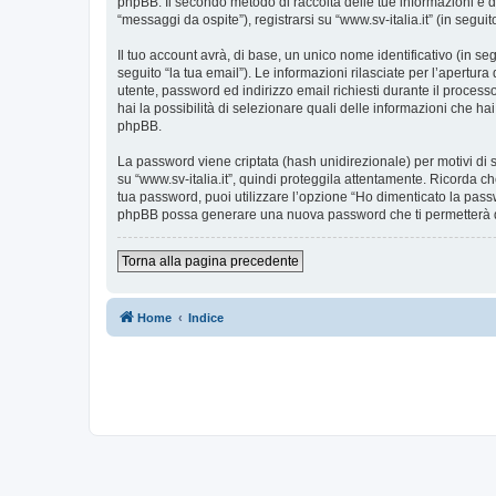
phpBB. Il secondo metodo di raccolta delle tue informazioni è d
“messaggi da ospite”), registrarsi su “www.sv-italia.it” (in seguit
Il tuo account avrà, di base, un unico nome identificativo (in s
seguito “la tua email”). Le informazioni rilasciate per l’apertura
utente, password ed indirizzo email richiesti durante il processo d
hai la possibilità di selezionare quali delle informazioni che ha
phpBB.
La password viene criptata (hash unidirezionale) per motivi di s
su “www.sv-italia.it”, quindi proteggila attentamente. Ricorda ch
tua password, puoi utilizzare l’opzione “Ho dimenticato la pass
phpBB possa generare una nuova password che ti permetterà 
Torna alla pagina precedente
Home
Indice