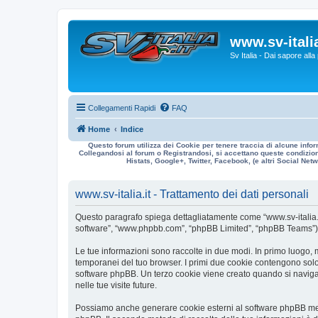
www.sv-italia
Sv Italia - Dai sapore all
Collegamenti Rapidi
FAQ
Home
Indice
Questo forum utilizza dei Cookie per tenere traccia di alcune infor
Collegandosi al forum o Registrandosi, si accettano queste condizioni
Histats, Google+, Twitter, Facebook, (e altri Social Netwo
www.sv-italia.it - Trattamento dei dati personali
Questo paragrafo spiega dettagliatamente come “www.sv-italia.it” ed
software”, “www.phpbb.com”, “phpBB Limited”, “phpBB Teams”) usa
Le tue informazioni sono raccolte in due modi. In primo luogo, me
temporanei del tuo browser. I primi due cookie contengono solo 
software phpBB. Un terzo cookie viene creato quando si naviga t
nelle tue visite future.
Possiamo anche generare cookie esterni al software phpBB mentre