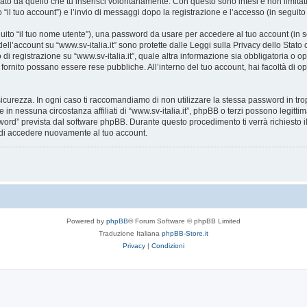
ato da quello che tu inserisci volontariamente. Con questo sono intesi e non limitat
o “il tuo account”) e l’invio di messaggi dopo la registrazione e l’accesso (in seguito
eguito “il tuo nome utente”), una password da usare per accedere al tuo account (in s
 dell’account su “www.sv-italia.it” sono protette dalle Leggi sulla Privacy dello Stato
i registrazione su “www.sv-italia.it”, quale altra informazione sia obbligatoria o opzion
i fornito possano essere rese pubbliche. All’interno del tuo account, hai facoltà di o
icurezza. In ogni caso ti raccomandiamo di non utilizzare la stessa password in tro
e in nessuna circostanza affiliati di “www.sv-italia.it”, phpBB o terzi possono legit
word” prevista dal software phpBB. Durante questo procedimento ti verrà richiesto il
di accedere nuovamente al tuo account.
Powered by
phpBB
® Forum Software © phpBB Limited
Traduzione Italiana
phpBB-Store.it
Privacy
|
Condizioni