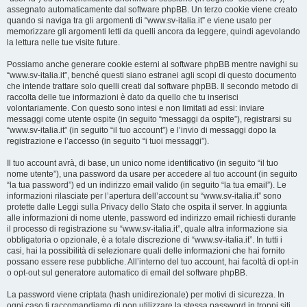
assegnato automaticamente dal software phpBB. Un terzo cookie viene creato
quando si naviga tra gli argomenti di “www.sv-italia.it” e viene usato per
memorizzare gli argomenti letti da quelli ancora da leggere, quindi agevolando
la lettura nelle tue visite future.
Possiamo anche generare cookie esterni al software phpBB mentre navighi su
“www.sv-italia.it”, benché questi siano estranei agli scopi di questo documento
che intende trattare solo quelli creati dal software phpBB. Il secondo metodo di
raccolta delle tue informazioni è dato da quello che tu inserisci
volontariamente. Con questo sono intesi e non limitati ad essi: inviare
messaggi come utente ospite (in seguito “messaggi da ospite”), registrarsi su
“www.sv-italia.it” (in seguito “il tuo account”) e l’invio di messaggi dopo la
registrazione e l’accesso (in seguito “i tuoi messaggi”).
Il tuo account avrà, di base, un unico nome identificativo (in seguito “il tuo
nome utente”), una password da usare per accedere al tuo account (in seguito
“la tua password”) ed un indirizzo email valido (in seguito “la tua email”). Le
informazioni rilasciate per l’apertura dell’account su “www.sv-italia.it” sono
protette dalle Leggi sulla Privacy dello Stato che ospita il server. In aggiunta
alle informazioni di nome utente, password ed indirizzo email richiesti durante
il processo di registrazione su “www.sv-italia.it”, quale altra informazione sia
obbligatoria o opzionale, è a totale discrezione di “www.sv-italia.it”. In tutti i
casi, hai la possibilità di selezionare quali delle informazioni che hai fornito
possano essere rese pubbliche. All’interno del tuo account, hai facoltà di opt-in
o opt-out sul generatore automatico di email del software phpBB.
La password viene criptata (hash unidirezionale) per motivi di sicurezza. In
ogni caso ti raccomandiamo di non utilizzare la stessa password in troppi siti.